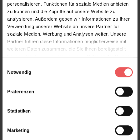
personalisieren, Funktionen für soziale Medien anbieten
Die Vliestapete Annelly mit erhabenem Druck
zu können und die Zugriffe auf unsere Website zu
zeichnet sich durch eine gute Lichtbeständigkeit und
analysieren. Außerdem geben wir Informationen zu Ihrer
vielfältige Einsatzmöglichkeiten im gesamten
Verwendung unserer Website an unsere Partner für
Wohnraum aus. Sie ist abwaschbar und trocken
soziale Medien, Werbung und Analysen weiter. Unsere
restlos abzuziehen. Sie erhalten die Tapete in vier
Partner führen diese Informationen möglicherweise mit
aufregenden Farb- und Mustervariationen.
weiteren Daten zusammen, die Sie ihnen bereitgestellt
haben oder die sie im Rahmen Ihrer Nutzung der Dienste
gesammelt haben.
Einwilligungsauswahl
Notwendig
Produktdetails
Präferenzen
Versand & Zahlung
Bewertungen
Statistiken
FAQ
Teilen!
Marketing