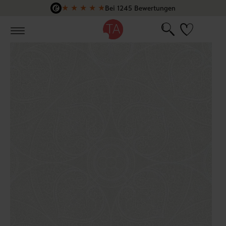
★
★
★
★
★
Bei 1245 Bewertungen
Zum Hauptinhalt springen