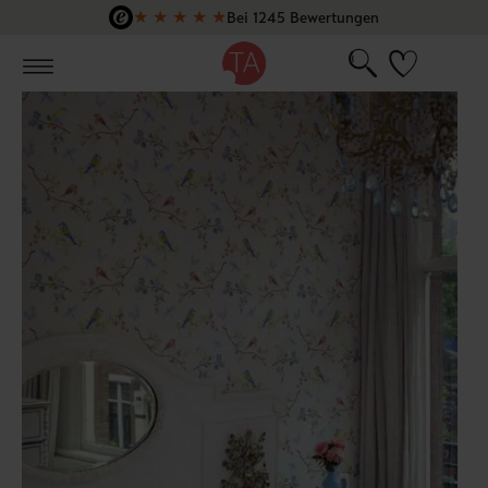
★
★
★
★
★
Bei 1245 Bewertungen
Zum Hauptinhalt springen