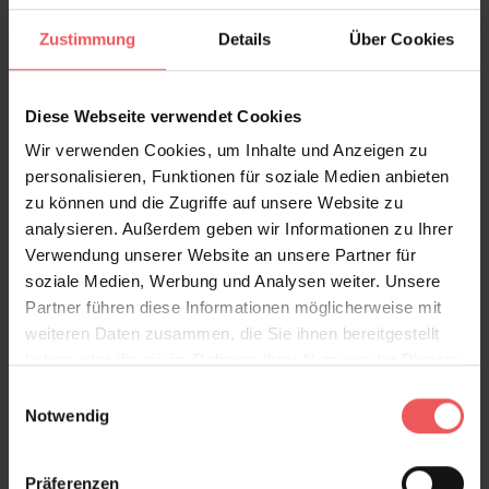
Bewertungen
Zustimmung
Details
Über Cookies
FAQ
Teilen!
Diese Webseite verwendet Cookies
Wir verwenden Cookies, um Inhalte und Anzeigen zu
personalisieren, Funktionen für soziale Medien anbieten
zu können und die Zugriffe auf unsere Website zu
analysieren. Außerdem geben wir Informationen zu Ihrer
Sie haben Fragen zum Produkt?
Verwendung unserer Website an unsere Partner für
Frage stellen
soziale Medien, Werbung und Analysen weiter. Unsere
+49 (0)221 932 81 82
Partner führen diese Informationen möglicherweise mit
weiteren Daten zusammen, die Sie ihnen bereitgestellt
haben oder die sie im Rahmen Ihrer Nutzung der Dienste
gesammelt haben.
Einwilligungsauswahl
Notwendig
Produktgalerie überspringen
Varianten
Präferenzen