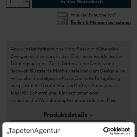
In den Warenkorb
Wie viel brauche ich?
Rollen & Mengen berechnen
Anouk zeigt farbenfrohe Singvögel auf blühenden
Zweigen und versprüht den Charme eines idyllischen
Frühlingsgartens. Zarte Blüten, feine Details und
liebevoll illustrierte Motive verleihen dem Design eine
verspielte, nostalgische Note. Die helle Farbgebung
sorgt für eine freundliche und luftige Atmosphäre.
Ideal für Schlafräume, Kinderzimmer oder
romantische Wohnkonzepte mit natürlichem Flair.
Produktdetails
Versand & Zahlung