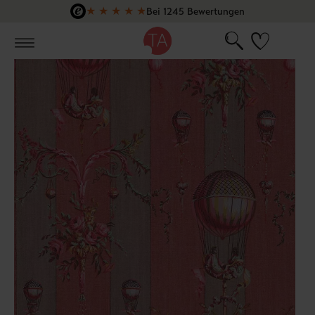
★
★
★
★
★
Bei 1245 Bewertungen
Zum Hauptinhalt springen