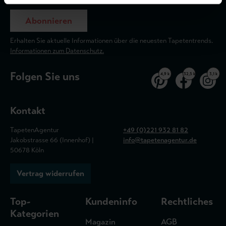
Abonnieren
Erhalten Sie aktuelle Informationen über die neuesten Tapetentrends.
Informationen zum Datenschutz.
Folgen Sie uns
4,9 k
32,5 k
3,1 k
Kontakt
TapetenAgentur
+49 (0)221 932 81 82
Jakobstrasse 66 (Innenhof) |
info@tapetenagentur.de
50678 Köln
Vertrag widerrufen
Top-
Kundeninfo
Rechtliches
Kategorien
Magazin
AGB