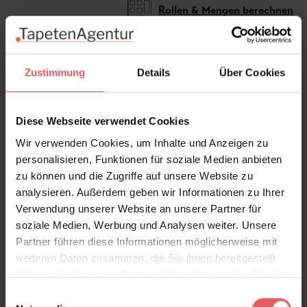
Rollen & Mengen berechnen
Durch die Manipulation von schwebenden Formen, die sich
Zustimmung
Details
Über Cookies
ineinander verschlingen, berühren und streifen, übersetzt Alix Waline
Licht in Musik, um unsere Sinne und Wahrnehmung weiter zu
erforschen.
Diese Webseite verwendet Cookies
Wir verwenden Cookies, um Inhalte und Anzeigen zu
Produktdetails
personalisieren, Funktionen für soziale Medien anbieten
zu können und die Zugriffe auf unsere Website zu
analysieren. Außerdem geben wir Informationen zu Ihrer
Versand & Zahlung
Verwendung unserer Website an unsere Partner für
soziale Medien, Werbung und Analysen weiter. Unsere
Bewertungen
Partner führen diese Informationen möglicherweise mit
weiteren Daten zusammen, die Sie ihnen bereitgestellt
haben oder die sie im Rahmen Ihrer Nutzung der Dienste
FAQ
Teilen!
gesammelt haben.
Einwilligungsauswahl