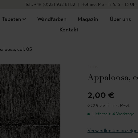
Tel.:
+49 (0)221 932 81 82
|
Hotline:
Mo – Fr 9.15 – 13 Uhr
Tapeten
Wandfarben
Magazin
Über uns
Kontakt
aloosa, col. 05
ÈLITIS
Appaloosa, co
2,00 €
0,20 € pro m² |
inkl. MwSt.
Lieferzeit: 4 Werktage
Versandkosten anzeige