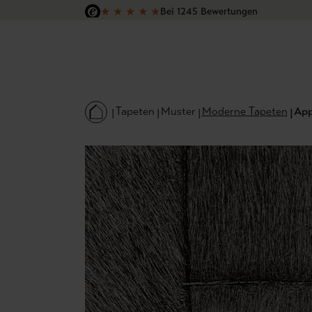
★
★
★
★
★
Bei 1245 Bewertungen
 Hauptinhalt springen
Zur Suche springen
Zur Hauptnavigation springen
Versandkostenfrei in Deutschland
Tapeten
Muster
Moderne Tapeten
App