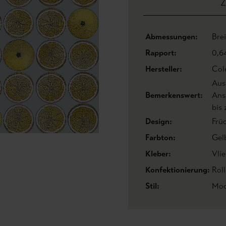
Z
Abmessungen:
Bre
Rapport:
0,6
Hersteller:
Col
Aus
Bemerkenswert:
Ans
bis
Design:
Frü
Farbton:
Gel
Kleber:
Vlie
Konfektionierung:
Roll
Stil:
Mod