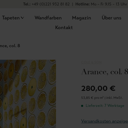
Tel.:
+49 (0)221 932 81 82
|
Hotline:
Mo – Fr 9.15 – 13 Uhr
Tapeten
Wandfarben
Magazin
Über uns
Kontakt
nce, col. 8
COLE & SON
Arance, col. 
280,00 €
53,85 € pro m² |
inkl. MwSt.
Lieferzeit: 7 Werktage
Versandkosten anzeige