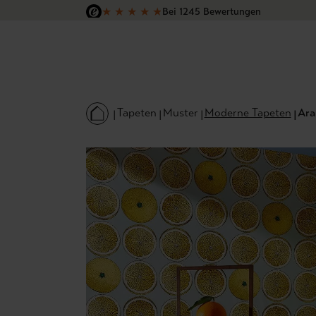
★
★
★
★
★
Bei 1245 Bewertungen
 Hauptinhalt springen
Zur Suche springen
Zur Hauptnavigation springen
Versandkostenfrei in Deutschland
Tapeten
Muster
Moderne Tapeten
Ara