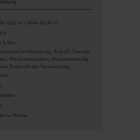
ahlung
ite: 0,52 m x Höhe 10,00 m
4 m
e & Son
reichend lichtbeständig
, B-s1 d0
, Gerader
atz
, Wand einkleistern
, Wasserbeständig
 zum Zeitpunkt der Verarbeitung
chte
b
skleber
e
erne Muster