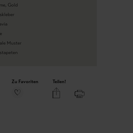
me
, Gold
skleber
avia
e
rale Muster
estapeten
Zu Favoriten
Teilen!