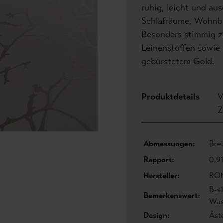
ruhig, leicht und au
Schlafräume, Wohnber
Besonders stimmig zu
Leinenstoffen sowie 
gebürstetem Gold.
Produktdetails
V
Z
Abmessungen:
Bre
Rapport:
0,9
Hersteller:
RO
B-s
Bemerkenswert:
Was
Design:
Äst