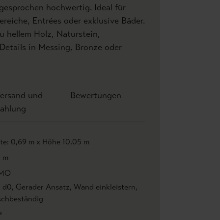
sgesprochen hochwertig. Ideal für
eiche, Entrées oder exklusive Bäder.
 hellem Holz, Naturstein,
Details in Messing, Bronze oder
ersand und
Bewertungen
ahlung
ite: 0,69 m x Höhe 10,05 m
1 m
MO
1 d0
, Gerader Ansatz
, Wand einkleistern
,
chbeständig
e