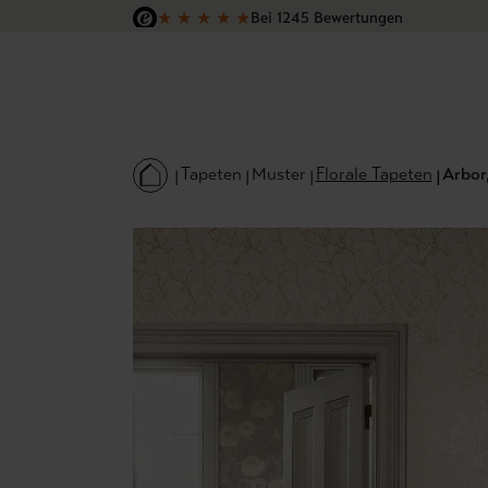
★
★
★
★
★
Bei 1245 Bewertungen
 Hauptinhalt springen
Zur Suche springen
Zur Hauptnavigation springen
Versandkostenfrei in Deutschland
Tapeten
Muster
Florale Tapeten
Arbor,