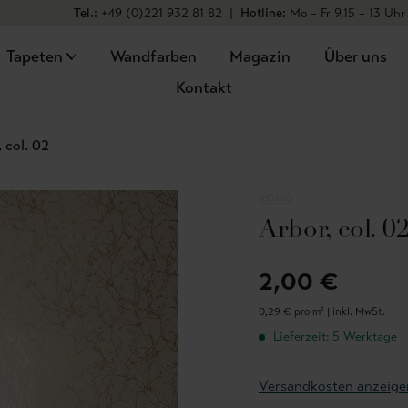
Tel.:
+49 (0)221 932 81 82
|
Hotline:
Mo – Fr 9.15 – 13 Uhr
Tapeten
Wandfarben
Magazin
Über uns
Kontakt
 col. 02
ROMO
Arbor, col. 0
2,00 €
0,29 € pro m² |
inkl. MwSt.
Lieferzeit: 5 Werktage
Versandkosten anzeige