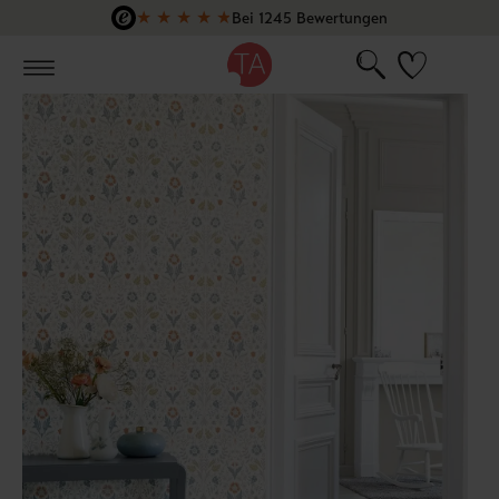
★
★
★
★
★
Bei 1245 Bewertungen
Zum Hauptinhalt springen