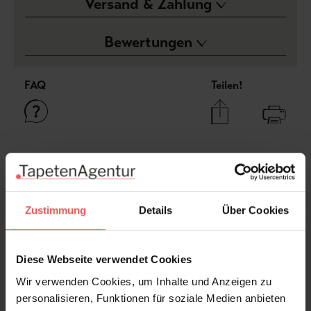
Versand & Zahlung
Bewertungen
FAQ
Teilen!
Sie haben Fragen zum Produkt?
Frage stellen
+49 (0)221 932 81 82
Zustimmung
Details
Über Cookies
Diese Webseite verwendet Cookies
Wir verwenden Cookies, um Inhalte und Anzeigen zu
Produktgalerie überspringen
Varianten
personalisieren, Funktionen für soziale Medien anbieten