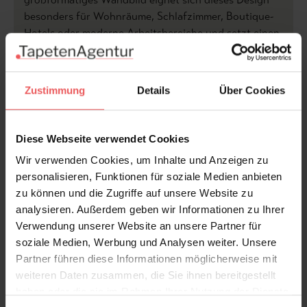
besonders für Wohnräume, Schlafzimmer, Boutique-
Hotels oder moderne Arbeitsbereiche und setzt einen
stilvollen Blickfang mit Urlaubsflair.
Produktdetails
Zustimmung
Details
Über Cookies
Versand & Zahlung
Diese Webseite verwendet Cookies
Bewertungen
Wir verwenden Cookies, um Inhalte und Anzeigen zu
personalisieren, Funktionen für soziale Medien anbieten
zu können und die Zugriffe auf unsere Website zu
FAQ
Teilen!
analysieren. Außerdem geben wir Informationen zu Ihrer
Verwendung unserer Website an unsere Partner für
soziale Medien, Werbung und Analysen weiter. Unsere
Partner führen diese Informationen möglicherweise mit
weiteren Daten zusammen, die Sie ihnen bereitgestellt
Sie haben Fragen zum Produkt?
haben oder die sie im Rahmen Ihrer Nutzung der Dienste
Frage stellen