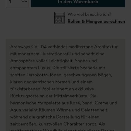
In den Warenkorb
Wie viel brauche ich?
Rollen & Mengen berechnen
Archways Col. 04 verbindet mediterrane Architektur
mit modernem Illustrationsstil und schafft eine
Atmosphäre voller Leichtigkeit, Sonne und
entspanntem Luxus. Die stilisierte Szenerie mit
sanften Terrakotta-Tönen, geschwungenen Bögen,
klaren geometrischen Formen und einem
türkisfarbenen Pool erinnert an exklusive
Rückzugsorte an der Mittelmeerküste. Die
harmonische Farbpalette aus Rosé, Sand, Creme und
Aqua verleiht Räumen Wärme und Gelassenheit,
während die grafische Darstellung für einen
zeitgemäßen, kunstvollen Charakter sorgt. Als
großformatiges Wandbild eignet sich dieses Design