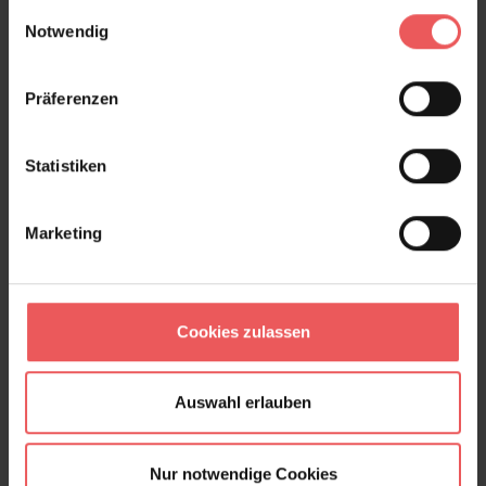
gesammelt haben.
Einwilligungsauswahl
+49 (0)221 932 81 82
Notwendig
Präferenzen
Produktgalerie überspringen
Varianten
Statistiken
Marketing
Cookies zulassen
Auswahl erlauben
Nur notwendige Cookies