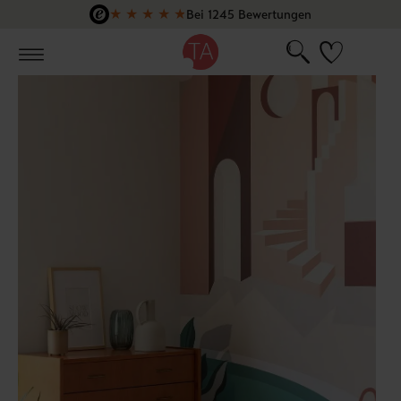
★
★
★
★
★
Bei 1245 Bewertungen
Zum Hauptinhalt springen