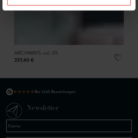
ARCHWAYS, col. 05
257,60 €
★
★
★
★
★
Bei 1245 Bewertungen
Newsletter