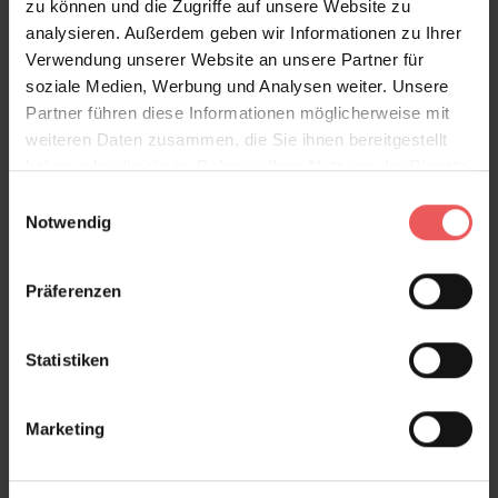
zu können und die Zugriffe auf unsere Website zu
wir erstellen Ihnen ein kostenloses und
analysieren. Außerdem geben wir Informationen zu Ihrer
unverbindliches Angebot. Für
Sonderanfertigungen
Verwendung unserer Website an unsere Partner für
beträgt der Preis 38.50 EUR/qm inkl. MwSt., zzgl.
soziale Medien, Werbung und Analysen weiter. Unsere
Versand. Bitte beachten Sie, dass je nach Sondermaß
Partner führen diese Informationen möglicherweise mit
nur Ausschnitte des Motives möglich sind.
weiteren Daten zusammen, die Sie ihnen bereitgestellt
haben oder die sie im Rahmen Ihrer Nutzung der Dienste
gesammelt haben.
Produktdetails
Einwilligungsauswahl
Notwendig
Versand & Zahlung
Präferenzen
Bewertungen
Statistiken
FAQ
Teilen!
Marketing