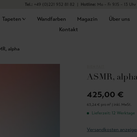
Tel.:
+49 (0)221 932 81 82
|
Hotline:
Mo – Fr 9.15 – 13 Uhr
Tapeten
Wandfarben
Magazin
Über uns
Kontakt
R, alpha
BIEN FAIT
ASMR, alph
425,00 €
63,24 € pro m² |
inkl. MwSt.
Lieferzeit: 12 Werktage
Versandkosten anzeige