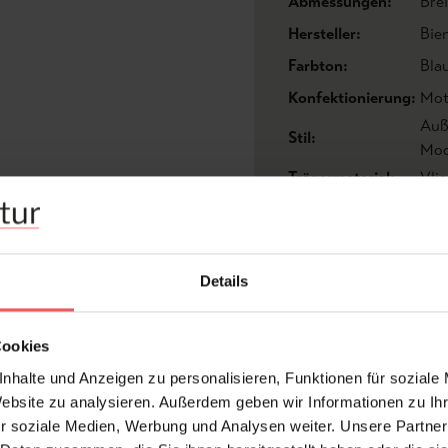
Abmessungen:
Bre
Hersteller:
Bien
Farbton:
Bla
Konfektionierung:
Mot
Auß
Stil:
Mod
Trägermaterial:
Vli
FAQ
Details
Cookies
nhalte und Anzeigen zu personalisieren, Funktionen für soziale
Website zu analysieren. Außerdem geben wir Informationen zu I
r soziale Medien, Werbung und Analysen weiter. Unsere Partner