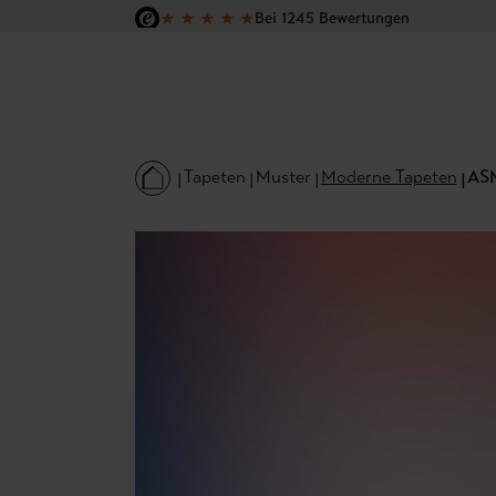
★
★
★
★
★
Bei 1245 Bewertungen
 Hauptinhalt springen
Zur Suche springen
Zur Hauptnavigation springen
Versandkostenfrei in Deutschland
Tapeten
Muster
Moderne Tapeten
ASM