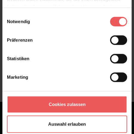
haben oder die sie im Rahmen Ihrer Nutzung der Dienste
Bewertungen
gesammelt haben.
Einwilligungsauswahl
Notwendig
FAQ
Teilen!
Präferenzen
Statistiken
Sie haben Fragen zum Produkt?
Frage stellen
Marketing
+49 (0)221 932 81 82
Cookies zulassen
★
★
★
★
★
Bei 1245 Bewertungen
Auswahl erlauben
Newsletter