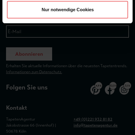
Nur notwendige Cookies
Abonnieren
Erhalten Sie aktuelle Informationen über die neuesten Tapetentrends.
Informationen zum Datenschutz.
Folgen Sie uns
4,9 k
32,5 k
3,1 k
Kontakt
TapetenAgentur
+49 (0)221 932 81 82
Jakobstrasse 66 (Innenhof) |
info@tapetenagentur.de
50678 Köln