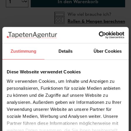
In den Warenkorb
Wie viel brauche ich?
Rollen & Mengen berechnen
Die Tiertapete Assemble Wallpaper in Pastel-Pink
Zustimmung
Details
Über Cookies
inszeniert ein detailreiches Naturmotiv aus
exotischen Wildtieren als stilvolles, handgezeichnetes
Muster mit leicht nostalgischer Note. Der pastellrosa
Diese Webseite verwendet Cookies
Fond und die fein abgestimmten Natur‑ und
Wir verwenden Cookies, um Inhalte und Anzeigen zu
Pudertöne geben der Wand eine sanfte Präsenz und
personalisieren, Funktionen für soziale Medien anbieten
schaffen eine charmante, wohnliche Raumwirkung, die
zu können und die Zugriffe auf unsere Website zu
verspielt, aber nicht überladen erscheint.
analysieren. Außerdem geben wir Informationen zu Ihrer
Produktdetails
Verwendung unserer Website an unsere Partner für
soziale Medien, Werbung und Analysen weiter. Unsere
Partner führen diese Informationen möglicherweise mit
Versand & Zahlung
weiteren Daten zusammen, die Sie ihnen bereitgestellt