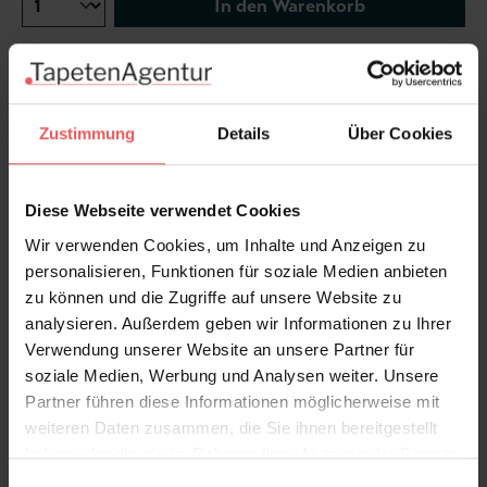
In den Warenkorb
Wie viel brauche ich?
Rollen & Mengen berechnen
Zustimmung
Details
Über Cookies
Der reiche Blumenteppich von Aurora fängt den
ganzen Zauber eines Märchenwaldes ein, mit seinem
Diese Webseite verwendet Cookies
dichten Dickicht und Unterholz.
Wir verwenden Cookies, um Inhalte und Anzeigen zu
personalisieren, Funktionen für soziale Medien anbieten
Produktdetails
zu können und die Zugriffe auf unsere Website zu
analysieren. Außerdem geben wir Informationen zu Ihrer
Versand & Zahlung
Verwendung unserer Website an unsere Partner für
soziale Medien, Werbung und Analysen weiter. Unsere
Partner führen diese Informationen möglicherweise mit
Bewertungen
weiteren Daten zusammen, die Sie ihnen bereitgestellt
haben oder die sie im Rahmen Ihrer Nutzung der Dienste
gesammelt haben.
FAQ
Teilen!
Einwilligungsauswahl