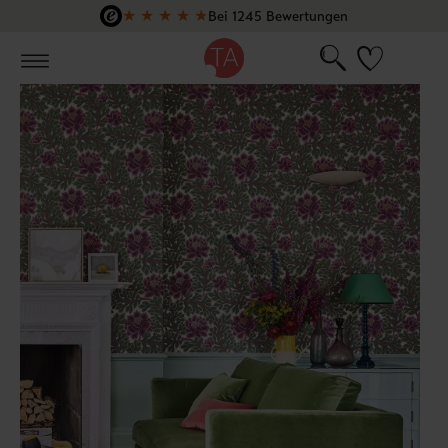
★
★
★
★
★
Bei 1245 Bewertungen
Zum Hauptinhalt springen