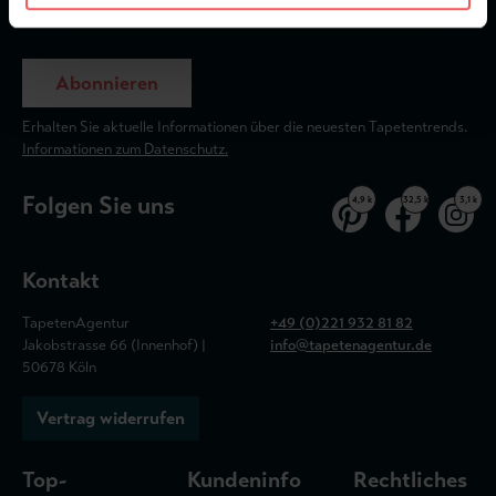
Abonnieren
Erhalten Sie aktuelle Informationen über die neuesten Tapetentrends.
Informationen zum Datenschutz.
Folgen Sie uns
4,9 k
32,5 k
3,1 k
Kontakt
TapetenAgentur
+49 (0)221 932 81 82
Jakobstrasse 66 (Innenhof) |
info@tapetenagentur.de
50678 Köln
Vertrag widerrufen
Top-
Kundeninfo
Rechtliches