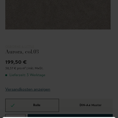
OSBORNE & LITTLE
Aurora, col.03
199,50 €
38,37 € pro m² |
inkl. MwSt.
Lieferzeit: 3 Werktage
Versandkosten anzeigen
Rolle
DIN-A4 Muster