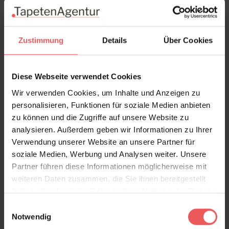
In den Warenkorb
Wie viel brauche ich?
Rollen & Mengen berechnen
Zustimmung
Details
Über Cookies
Diese Webseite verwendet Cookies
Produktdetails
Wir verwenden Cookies, um Inhalte und Anzeigen zu
personalisieren, Funktionen für soziale Medien anbieten
zu können und die Zugriffe auf unsere Website zu
Versand & Zahlung
analysieren. Außerdem geben wir Informationen zu Ihrer
Verwendung unserer Website an unsere Partner für
Bewertungen
soziale Medien, Werbung und Analysen weiter. Unsere
Partner führen diese Informationen möglicherweise mit
weiteren Daten zusammen, die Sie ihnen bereitgestellt
FAQ
Teilen!
haben oder die sie im Rahmen Ihrer Nutzung der Dienste
gesammelt haben.
Einwilligungsauswahl
Notwendig