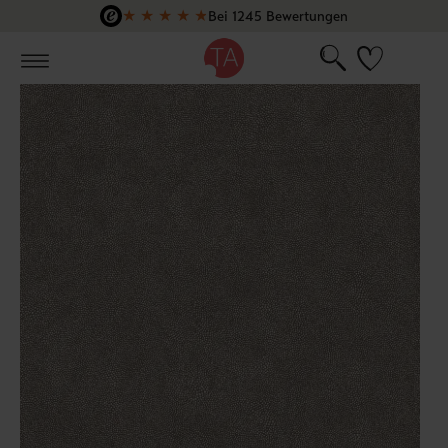
★
★
★
★
★
Bei 1245 Bewertungen
Zum Hauptinhalt springen