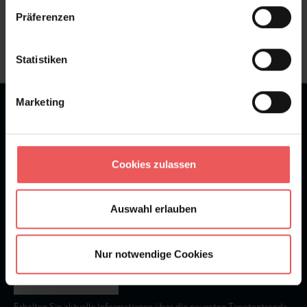
Präferenzen
Frage stellen
+49 (0)221 932 81 82
Statistiken
Marketing
★
★
★
★
★
Bei 1245 Bewertungen
Newsletter
Cookies zulassen
Auswahl erlauben
Nur notwendige Cookies
Abonnieren
Erhalten Sie aktuelle Informationen über die neuesten Tapetentrends.