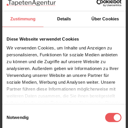
gerne, rufen Sie uns an.
Zustimmung
Details
Über Cookies
zur Kollektion Tecnografica >>
Diese Webseite verwendet Cookies
Produktdetails
Wir verwenden Cookies, um Inhalte und Anzeigen zu
personalisieren, Funktionen für soziale Medien anbieten
Versand & Zahlung
zu können und die Zugriffe auf unsere Website zu
analysieren. Außerdem geben wir Informationen zu Ihrer
Bewertungen
Verwendung unserer Website an unsere Partner für
soziale Medien, Werbung und Analysen weiter. Unsere
Partner führen diese Informationen möglicherweise mit
FAQ
Teilen!
weiteren Daten zusammen, die Sie ihnen bereitgestellt
haben oder die sie im Rahmen Ihrer Nutzung der Dienste
gesammelt haben.
Einwilligungsauswahl
Notwendig
Sie haben Fragen zum Produkt?