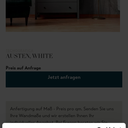
TECNOGRAFICA
AUSTEN, WHITE
Preis auf Anfrage
Jetzt anfragen
Anfertigung auf Maß - Preis pro qm. Senden Sie uns
Ihre Wandmaße und wir erstellen Ihnen Ihr
individuelles Angebot. Bei Fragen beraten wir Sie