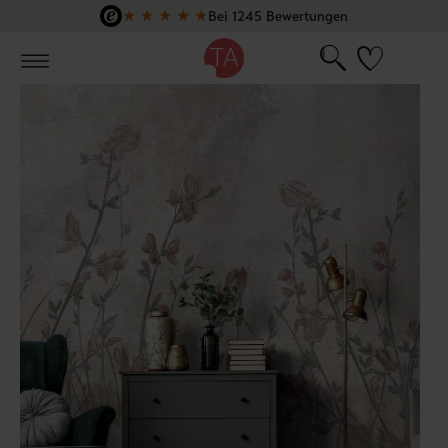
★
★
★
★
★
Bei 1245 Bewertungen
Zum Hauptinhalt springen