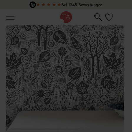
★
★
★
★
★
Bei 1245 Bewertungen
Zum Hauptinhalt springen