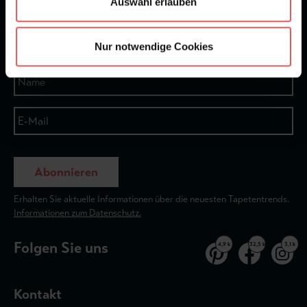
Auswahl erlauben
★
★
★
★
★
Bei 1245 Bewertungen
Newsletter
Nur notwendige Cookies
Abonnieren
Erhalten Sie aktuelle Informationen über die neuesten Tapetentrends.
Informationen zum Datenschutz.
Folgen Sie uns
4,9 k
32,5 k
3,1 k
Kontakt