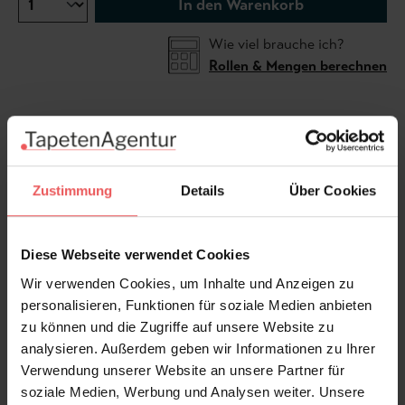
In den Warenkorb
Wie viel brauche ich?
Rollen & Mengen berechnen
Die Waldtapete Autumn, charcoal entfaltet ein
dichtes Dessin aus filigran gezeichneten Bäumen,
verzweigten Ästen, Blättern und Farnen in stilvoller
Zustimmung
Details
Über Cookies
Schwarz-Weiß-Anmutung. Tiefes Anthrazit,
kontrastreiches Schwarz und helles Weiß verleihen
dem Design eine ruhige, edle Ausstrahlung und
Diese Webseite verwendet Cookies
unterstreichen die elegante, naturinspirierte
Wir verwenden Cookies, um Inhalte und Anzeigen zu
Anmutung. So entsteht eine hochwertige
personalisieren, Funktionen für soziale Medien anbieten
Wandgestaltung mit charakterstarker Präsenz,
zu können und die Zugriffe auf unsere Website zu
grafisch-poetischer Linienführung und stilvoll
analysieren. Außerdem geben wir Informationen zu Ihrer
skandinavisch inspiriertem Charakter.
Verwendung unserer Website an unsere Partner für
soziale Medien, Werbung und Analysen weiter. Unsere
Produktdetails