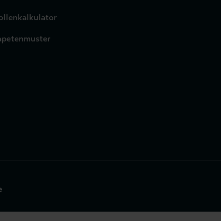
ollenkalkulator
apetenmuster