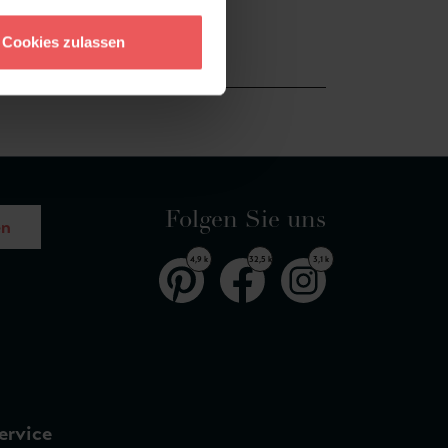
Cookies zulassen
Folgen Sie uns
en
4,9 k
32,5 k
3,1 k
ervice