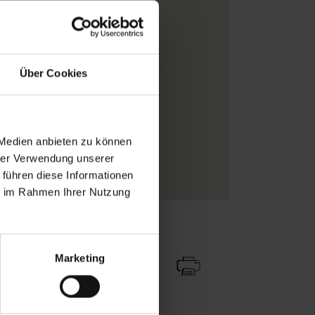
Breite: 4,00 m x Höhe 2,50 m
Komar.Vlies
Formen
, Wellen
Über Cookies
Braun
, Hellbraun
, Ocker
Vlieskleber
Motiv
, besteht aus 4 Bahnen
 Medien anbieten zu können
FotoTapeten
hrer Verwendung unserer
Vliestapeten
 führen diese Informationen
ie im Rahmen Ihrer Nutzung
Zu Favoriten
Teilen!
Marketing