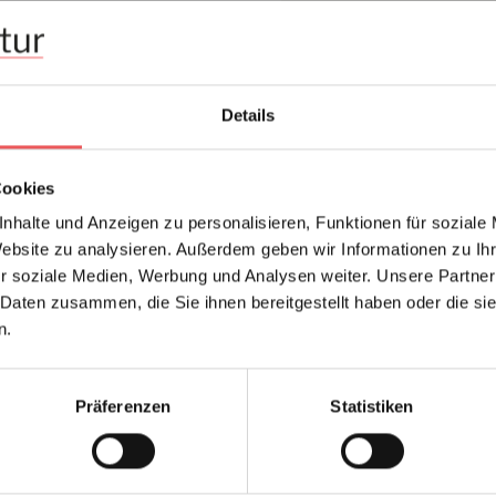
Abmessungen:
Hersteller:
Design:
Details
Farbton:
Kleber:
Cookies
Konfektionierung:
nhalte und Anzeigen zu personalisieren, Funktionen für soziale
Stil:
Website zu analysieren. Außerdem geben wir Informationen zu I
Trägermaterial:
r soziale Medien, Werbung und Analysen weiter. Unsere Partner
 Daten zusammen, die Sie ihnen bereitgestellt haben oder die s
n.
FAQ
Präferenzen
Statistiken