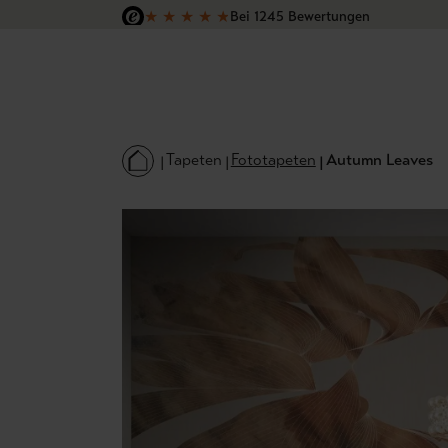
★
★
★
★
★
Bei 1245 Bewertungen
 Hauptinhalt springen
Zur Suche springen
Zur Hauptnavigation springen
Versandkostenfrei in Deutschland
Tapeten
Fototapeten
Autumn Leaves