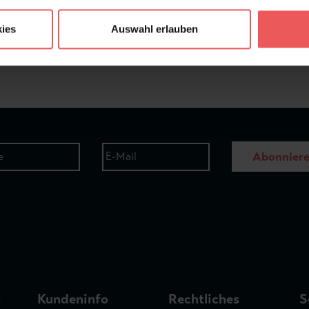
ies
Auswahl erlauben
Frage stellen
+49 (0)221 932 81 82
Abonnier
n
Kundeninfo
Rechtliches
S