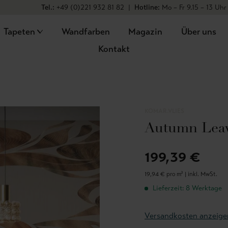
Tel.:
+49 (0)221 932 81 82
|
Hotline:
Mo – Fr 9.15 – 13 Uhr
Tapeten
Wandfarben
Magazin
Über uns
Kontakt
KOMAR.VLIES
Autumn Lea
199,39 €
19,94 € pro m² |
inkl. MwSt.
Lieferzeit: 8 Werktage
Versandkosten anzeige