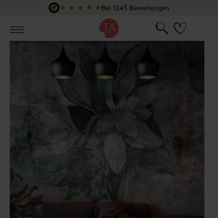
★
★
★
★
★
Bei 1245 Bewertungen
Zum Hauptinhalt springen