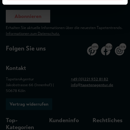
Abonnieren
Erhalten Sie aktuelle Informationen über die neuesten Tapetentrends.
Informationen zum Datenschutz.
Folgen Sie uns
4,9 k
32,5 k
3,1 k
Kontakt
TapetenAgentur
+49 (0)221 932 81 82
Jakobstrasse 66 (Innenhof) |
info@tapetenagentur.de
50678 Köln
Vertrag widerrufen
Top-
Kundeninfo
Rechtliches
Kategorien