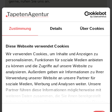
gerne, rufen Sie uns an.
zur Kollektion Tecnografica >>
Zustimmung
Details
Über Cookies
...mehr aus der Kollektion |
"Shabby Chic"...
Diese Webseite verwendet Cookies
Wir verwenden Cookies, um Inhalte und Anzeigen zu
personalisieren, Funktionen für soziale Medien anbieten
Produktdetails
zu können und die Zugriffe auf unsere Website zu
analysieren. Außerdem geben wir Informationen zu Ihrer
Versand & Zahlung
Verwendung unserer Website an unsere Partner für
soziale Medien, Werbung und Analysen weiter. Unsere
Bewertungen
Partner führen diese Informationen möglicherweise mit
weiteren Daten zusammen, die Sie ihnen bereitgestellt
haben oder die sie im Rahmen Ihrer Nutzung der Dienste
FAQ
Teilen!
gesammelt haben.
Einwilligungsauswahl