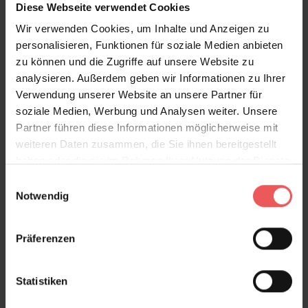
Diese Webseite verwendet Cookies
Sie haben Fragen zum Produkt?
Wir verwenden Cookies, um Inhalte und Anzeigen zu
Frage stellen
personalisieren, Funktionen für soziale Medien anbieten
+49 (0)221 932 81 82
zu können und die Zugriffe auf unsere Website zu
analysieren. Außerdem geben wir Informationen zu Ihrer
Verwendung unserer Website an unsere Partner für
soziale Medien, Werbung und Analysen weiter. Unsere
Partner führen diese Informationen möglicherweise mit
Produktgalerie überspringen
Varianten
weiteren Daten zusammen, die Sie ihnen bereitgestellt
haben oder die sie im Rahmen Ihrer Nutzung der Dienste
gesammelt haben.
Einwilligungsauswahl
Notwendig
Präferenzen
Statistiken