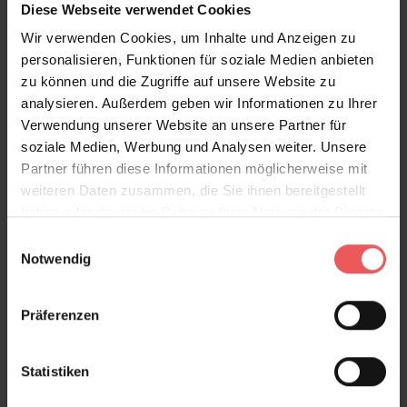
Diese Webseite verwendet Cookies
Sie haben Fragen zum Produkt?
Wir verwenden Cookies, um Inhalte und Anzeigen zu
Frage stellen
personalisieren, Funktionen für soziale Medien anbieten
+49 (0)221 932 81 82
zu können und die Zugriffe auf unsere Website zu
analysieren. Außerdem geben wir Informationen zu Ihrer
Verwendung unserer Website an unsere Partner für
soziale Medien, Werbung und Analysen weiter. Unsere
Partner führen diese Informationen möglicherweise mit
Produktgalerie überspringen
Varianten
weiteren Daten zusammen, die Sie ihnen bereitgestellt
haben oder die sie im Rahmen Ihrer Nutzung der Dienste
gesammelt haben.
Einwilligungsauswahl
Notwendig
Präferenzen
Statistiken