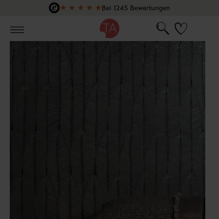
★
★
★
★
★
Bei 1245 Bewertungen
Zum Hauptinhalt springen