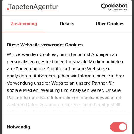
Komposition
Zustimmung
Details
Über Cookies
Die Tapete verwendet eine symmetrische Komposition,
bei der die einzelnen Elemente harmonisch
Diese Webseite verwendet Cookies
angeordnet sind. Dies schafft ein Gefühl von Balance
und Ruhe, trotz der komplexen und reichen Details.
Wir verwenden Cookies, um Inhalte und Anzeigen zu
Die geometrischen Formen und Tierillustrationen sind
personalisieren, Funktionen für soziale Medien anbieten
in kreisförmigen Medaillons und rechteckigen
zu können und die Zugriffe auf unsere Website zu
Blöcken arrangiert, die abwechselnd wiederholt
analysieren. Außerdem geben wir Informationen zu Ihrer
werden und ein Gefühl von Rhythmus und Kontinuität
Verwendung unserer Website an unsere Partner für
vermitteln.
soziale Medien, Werbung und Analysen weiter. Unsere
Partner führen diese Informationen möglicherweise mit
weiteren Daten zusammen, die Sie ihnen bereitgestellt
haben oder die sie im Rahmen Ihrer Nutzung der Dienste
Material und Anwendungsbereich
gesammelt haben.
Einwilligungsauswahl
Notwendig