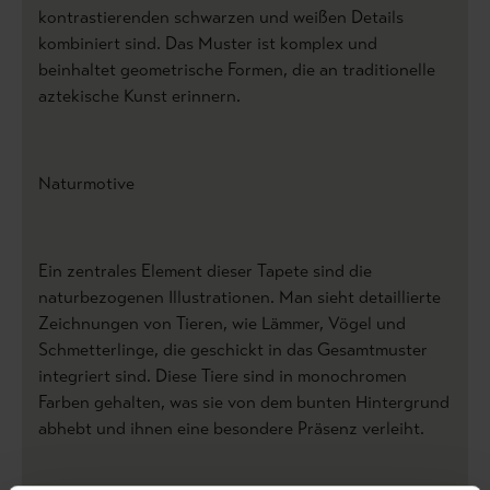
kontrastierenden schwarzen und weißen Details
kombiniert sind. Das Muster ist komplex und
beinhaltet geometrische Formen, die an traditionelle
aztekische Kunst erinnern.
Naturmotive
Ein zentrales Element dieser Tapete sind die
naturbezogenen Illustrationen. Man sieht detaillierte
Zeichnungen von Tieren, wie Lämmer, Vögel und
Schmetterlinge, die geschickt in das Gesamtmuster
integriert sind. Diese Tiere sind in monochromen
Farben gehalten, was sie von dem bunten Hintergrund
abhebt und ihnen eine besondere Präsenz verleiht.