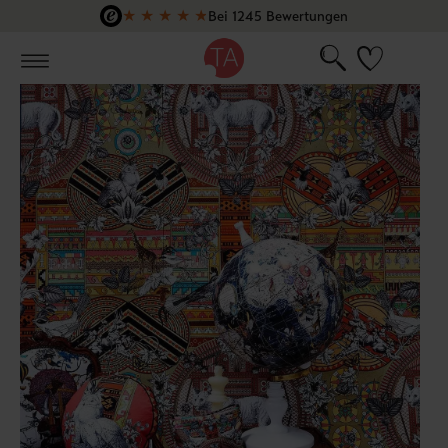
★
★
★
★
★
Bei 1245 Bewertungen
Zum Hauptinhalt springen