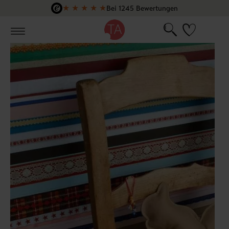
★
★
★
★
★
Bei 1245 Bewertungen
Zum Hauptinhalt springen