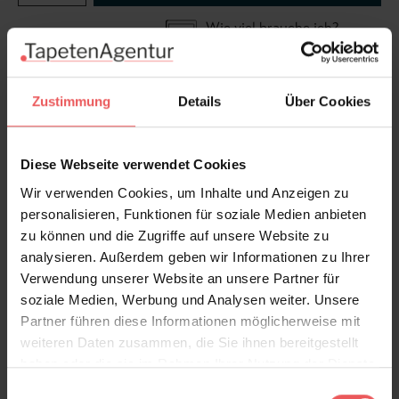
Wie viel brauche ich?
Rollen & Mengen berechnen
Zustimmung
Details
Über Cookies
Authentische Zierstreifen, Spitzen und Bänder aus
Omas Nähkästchen zieren diese fröhliche Tapete. Ein
Diese Webseite verwendet Cookies
Clou von Studio Ditte.
Wir verwenden Cookies, um Inhalte und Anzeigen zu
personalisieren, Funktionen für soziale Medien anbieten
Produktdetails
zu können und die Zugriffe auf unsere Website zu
analysieren. Außerdem geben wir Informationen zu Ihrer
Versand & Zahlung
Verwendung unserer Website an unsere Partner für
soziale Medien, Werbung und Analysen weiter. Unsere
Bewertungen
Partner führen diese Informationen möglicherweise mit
weiteren Daten zusammen, die Sie ihnen bereitgestellt
haben oder die sie im Rahmen Ihrer Nutzung der Dienste
FAQ
Teilen!
gesammelt haben.
Einwilligungsauswahl