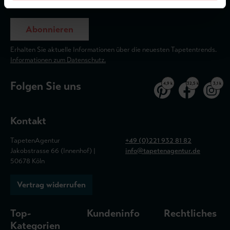
Abonnieren
Erhalten Sie aktuelle Informationen über die neuesten Tapetentrends.
Informationen zum Datenschutz.
Folgen Sie uns
4,9 k
32,5 k
3,1 k
Kontakt
TapetenAgentur
+49 (0)221 932 81 82
Jakobstrasse 66 (Innenhof) |
info@tapetenagentur.de
50678 Köln
Vertrag widerrufen
Top-
Kundeninfo
Rechtliches
Kategorien