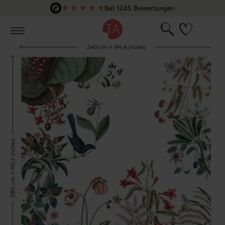
★
★
★
★
★
Bei 1245 Bewertungen
Zum Hauptinhalt springen