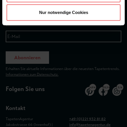
Newsletter
Nur notwendige Cookies
Abonnieren
Erhalten Sie aktuelle Informationen über die neuesten Tapetentrends.
Informationen zum Datenschutz.
Folgen Sie uns
4,9 k
32,5 k
3,1 k
Kontakt
TapetenAgentur
+49 (0)221 932 81 82
Jakobstrasse 66 (Innenhof) |
info@tapetenagentur.de