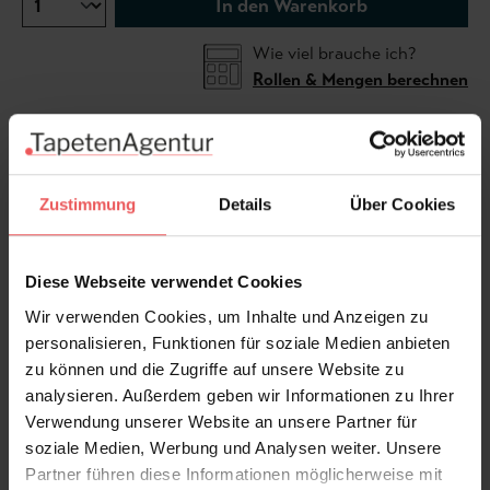
In den Warenkorb
Wie viel brauche ich?
Rollen & Mengen berechnen
Die botanische Tapete mit tropischem Blattmotiv
Bahamas, M inszeniert ein großflächiges Naturdessin
Zustimmung
Details
Über Cookies
aus weichen Blatt‑ und Pflanzenformen in Beige,
Grau, Taupe und gedämpftem Grün. Die harmonisch
abgestimmte Farbwelt gibt der Wand eine ruhige
Diese Webseite verwendet Cookies
Struktur und unterstreicht die stilvolle, luftige
Wir verwenden Cookies, um Inhalte und Anzeigen zu
Raumwirkung. So entsteht eine elegante
personalisieren, Funktionen für soziale Medien anbieten
Wandgestaltung mit natürlicher Ausstrahlung und
zu können und die Zugriffe auf unsere Website zu
ausgewogener Präsenz.
analysieren. Außerdem geben wir Informationen zu Ihrer
Verwendung unserer Website an unsere Partner für
Produktdetails
soziale Medien, Werbung und Analysen weiter. Unsere
Partner führen diese Informationen möglicherweise mit