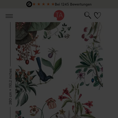
★
★
★
★
★
Bei 1245 Bewertungen
Zum Hauptinhalt springen