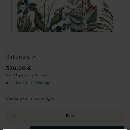
BIEN FAIT
Bahamas, S
320,00 €
63,49 € pro m² |
inkl. MwSt.
Lieferzeit: 12 Werktage
Versandkosten anzeigen
Rolle