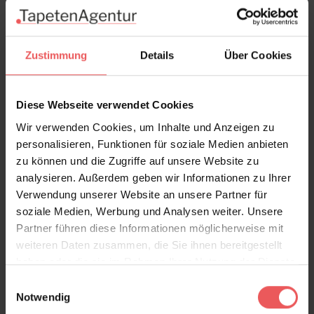
In den Warenkorb
Wie viel brauche ich?
Rollen & Mengen berechnen
Zustimmung
Details
Über Cookies
Diese Webseite verwendet Cookies
Produktdetails
Wir verwenden Cookies, um Inhalte und Anzeigen zu
personalisieren, Funktionen für soziale Medien anbieten
zu können und die Zugriffe auf unsere Website zu
Versand & Zahlung
analysieren. Außerdem geben wir Informationen zu Ihrer
Verwendung unserer Website an unsere Partner für
Bewertungen
soziale Medien, Werbung und Analysen weiter. Unsere
Partner führen diese Informationen möglicherweise mit
weiteren Daten zusammen, die Sie ihnen bereitgestellt
FAQ
Teilen!
haben oder die sie im Rahmen Ihrer Nutzung der Dienste
gesammelt haben.
Einwilligungsauswahl
Notwendig