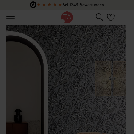
★
★
★
★
★
Bei 1245 Bewertungen
Zum Hauptinhalt springen