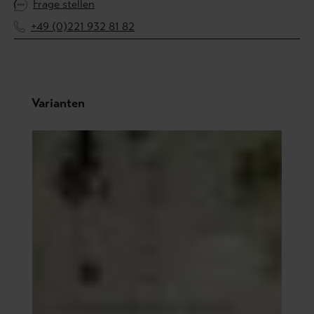
Frage stellen
+49 (0)221 932 81 82
Produktgalerie überspringen
Varianten