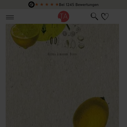
★
★
★
★
★
Bei 1245 Bewertungen
Zum Hauptinhalt springen