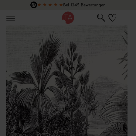
★
★
★
★
★
Bei 1245 Bewertungen
Zum Hauptinhalt springen