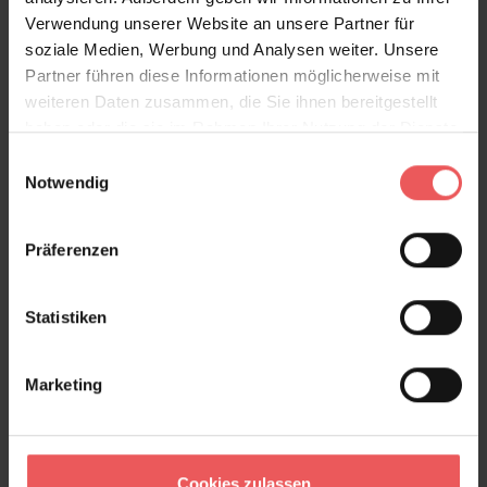
Verwendung unserer Website an unsere Partner für
eindrucksvolle Akzente und schafft eine besondere
soziale Medien, Werbung und Analysen weiter. Unsere
Atmosphäre voller Exotik, Ruhe und natürlicher
Partner führen diese Informationen möglicherweise mit
Eleganz.
weiteren Daten zusammen, die Sie ihnen bereitgestellt
Produktdetails
haben oder die sie im Rahmen Ihrer Nutzung der Dienste
gesammelt haben.
Einwilligungsauswahl
Notwendig
Versand & Zahlung
Bewertungen
Präferenzen
FAQ
Teilen!
Statistiken
Marketing
Sie haben Fragen zum Produkt?
Frage stellen
Cookies zulassen