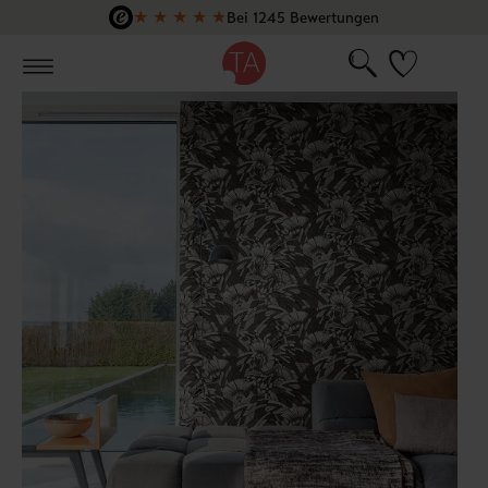
★
★
★
★
★
Bei 1245 Bewertungen
Zum Hauptinhalt springen