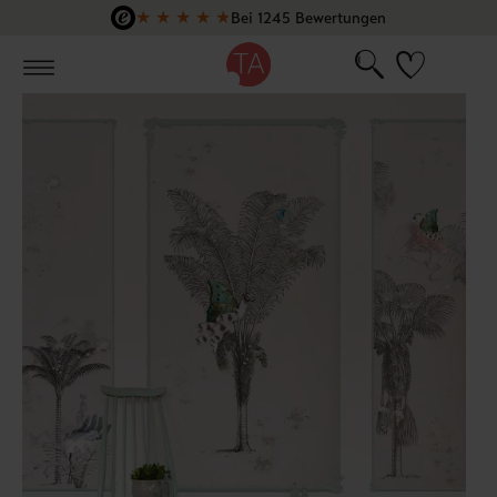
★
★
★
★
★
Bei 1245 Bewertungen
Zum Hauptinhalt springen