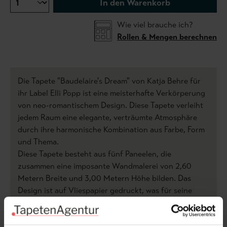
In den Warenkorb
Wie viel brauche ich?
Rollen & Mengen berechnen
Die Tapete "Baudelaire's Dream" von Katja Behre für
ihr Label Elli Popp ist eine meisterhafte Verkörperung
von neo-romantischem Design. Diese Tapete verleiht
jedem Raum eine elegante, verträumte Atmosphäre
durch ihre harmonische Kombination aus Farbe, Form
und Thema.
Diese Tapete besteht aus fünf Paneelen, die
zusammen eine imposante Wandmalerei von 2,60
Metern Breite und 3,00 Metern Höhe bilden. Das
Design ist auf Vliespapier gedruckt, was für seine
Langlebigkeit und einfache Handhabung bekannt ist.
Die Verwendung von Mica in der Herstellung verleiht
der Tapete einen subtilen, schimmernden Effekt, der