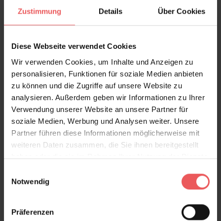
die Illustrationen zum Leben erweckt. Die
Zustimmung
Details
Über Cookies
dominierenden Farben sind sanfte Grautöne und
Weiß, akzentuiert durch mehrfarbige Schmetterlinge
Diese Webseite verwendet Cookies
und Pflanzenmotive, die eine ruhige und dennoch
lebendige Atmosphäre schaffen.
Wir verwenden Cookies, um Inhalte und Anzeigen zu
Katja Behre gründete Elli Popp im Jahr 2007 in
personalisieren, Funktionen für soziale Medien anbieten
London und ließ sich von den vielfältigen Facetten der
zu können und die Zugriffe auf unsere Website zu
Natur inspirieren. Ihre Entwürfe sind dafür bekannt,
analysieren. Außerdem geben wir Informationen zu Ihrer
dass sie eine einzigartige Balance zwischen
Verwendung unserer Website an unsere Partner für
nostalgischer Anmutung und modernem Flair
soziale Medien, Werbung und Analysen weiter. Unsere
schaffen. Jedes ihrer Designs erzählt eine eigene
Partner führen diese Informationen möglicherweise mit
Geschichte und schafft eine abstrakte,
weiteren Daten zusammen, die Sie ihnen bereitgestellt
atmosphärische Szene, die den visuellen Raum
haben oder die sie im Rahmen Ihrer Nutzung der Dienste
verzaubert und transformiert.
gesammelt haben.
Einwilligungsauswahl
"Baudelaire's Dream" ist mehr als nur eine Tapete – es
Notwendig
ist ein Kunstwerk, das die Essenz der Natur und des
poetischen Traums einfängt, perfekt geeignet für
Präferenzen
diejenigen, die ihrem Zuhause einen Hauch von