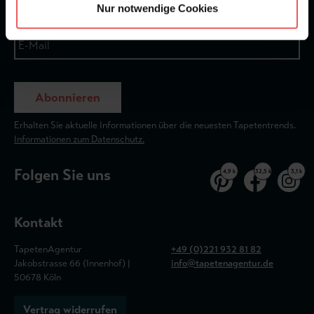
Nur notwendige Cookies
Abonnieren
Erhalten Sie aktuelle Informationen über die neuesten Tapetentrends.
Informationen zum Datenschutz.
Folgen Sie uns
4,9 k
32,5 k
3,1 k
Kontakt
TapetenAgentur
+49 (0)221 932 81 82
Jakobstrasse 66 (Innenhof) |
info@tapetenagentur.de
50678 Köln
Vertrag widerrufen