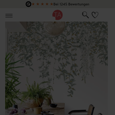
★
★
★
★
★
Bei 1245 Bewertungen
Zum Hauptinhalt springen