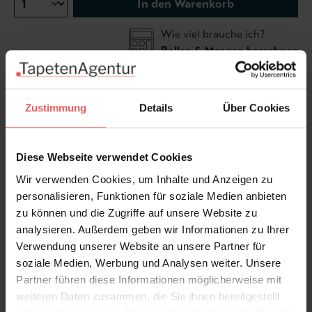
In den Warenkorb
Wie viel brauche ich?
Rollen & Mengen berechnen
Zustimmung
Details
Über Cookies
In den Raumbildern ist das Motiv ggf. mehrfach
abgebildet.
Tapete nach rechts rapportierbar
Diese Webseite verwendet Cookies
Wir verwenden Cookies, um Inhalte und Anzeigen zu
personalisieren, Funktionen für soziale Medien anbieten
zu können und die Zugriffe auf unsere Website zu
analysieren. Außerdem geben wir Informationen zu Ihrer
Produktdetails
Verwendung unserer Website an unsere Partner für
soziale Medien, Werbung und Analysen weiter. Unsere
Versand & Zahlung
Partner führen diese Informationen möglicherweise mit
weiteren Daten zusammen, die Sie ihnen bereitgestellt
Bewertungen