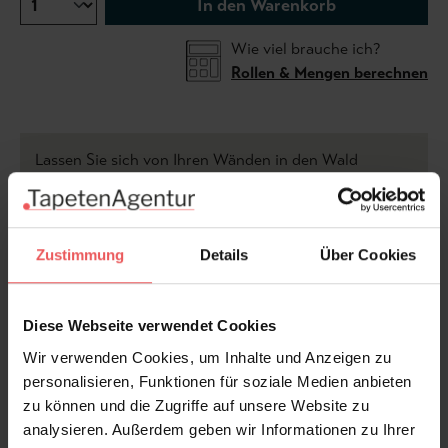
In den Warenkorb
Wie viel brauche ich?
Rollen & Mengen berechnen
Lassen Sie sich von Ihren Wänden in den Wald
entführen. Dies ist ein zartes und subtiles Muster aus
überlappenden Buchenblättern, um ein weiches und
sanftes Raumgefühl zu erzeugen. Dieses Design
wurde von einem Morgenspaziergang inspiriert, als
Zustimmung
Details
Über Cookies
ich mich unter einem tief hängenden Buchendach vor
dem Regen schützte. Ich fand es toll, wie das Licht
Diese Webseite verwendet Cookies
durch die Blätterschichten schien.
Wir verwenden Cookies, um Inhalte und Anzeigen zu
personalisieren, Funktionen für soziale Medien anbieten
Dieses Papier hat die Farbe creme/hellbraun – die
zu können und die Zugriffe auf unsere Website zu
Farbe brauner Papierverpackungen.
analysieren. Außerdem geben wir Informationen zu Ihrer