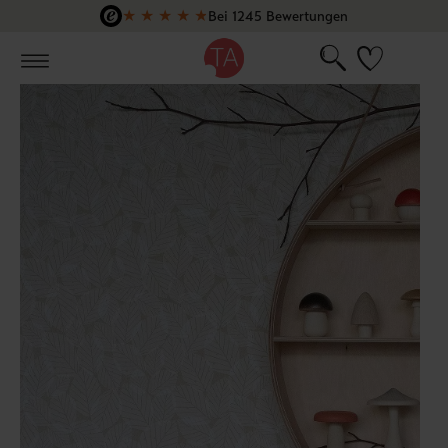
★
★
★
★
★
Bei 1245 Bewertungen
Zum Hauptinhalt springen