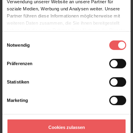
Verwendung unserer Website an unsere Partner für
soziale Medien, Werbung und Analysen weiter. Unsere
.. zur Kollektion Hannah Nunn >>
Partner führen diese Informationen möglicherweise mit
weiteren Daten zusammen, die Sie ihnen bereitgestellt
Produktdetails
haben oder die sie im Rahmen Ihrer Nutzung der Dienste
gesammelt haben.
Einwilligungsauswahl
Versand & Zahlung
Notwendig
Bewertungen
Präferenzen
FAQ
Teilen!
Statistiken
Marketing
Sie haben Fragen zum Produkt?
Frage stellen
Cookies zulassen
+49 (0)221 932 81 82