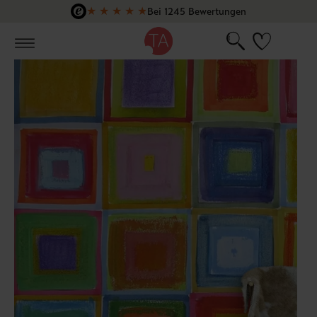
★
★
★
★
★
Bei 1245 Bewertungen
Zum Hauptinhalt springen