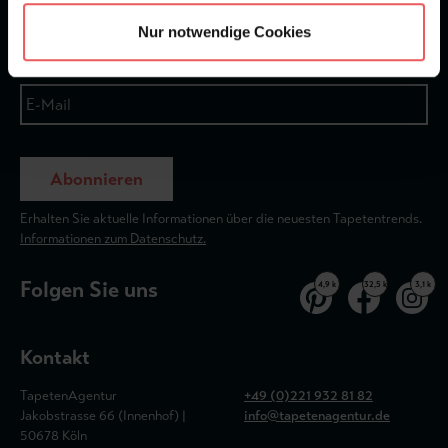
Nur notwendige Cookies
Abonnieren
Erhalten Sie aktuelle Informationen über die neuesten Tapetentrends.
Informationen zum Datenschutz.
Folgen Sie uns
4,9 k
32,5 k
3,1 k
Kontakt
TapetenAgentur
+49 (0)221 932 81 82
Jakobstrasse 66 (Innenhof) |
info@tapetenagentur.de
50678 Köln