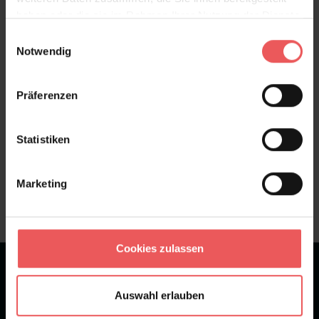
haben oder die sie im Rahmen Ihrer Nutzung der Dienste
Bewertungen
gesammelt haben.
Einwilligungsauswahl
Notwendig
FAQ
Teilen!
Präferenzen
Statistiken
Sie haben Fragen zum Produkt?
Frage stellen
Marketing
+49 (0)221 932 81 82
Cookies zulassen
★
★
★
★
★
Bei 1245 Bewertungen
Auswahl erlauben
Newsletter