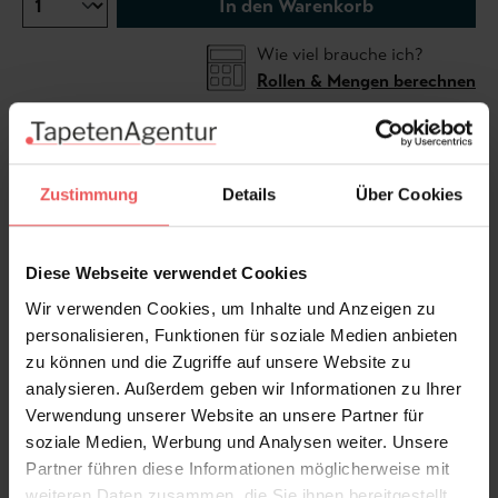
In den Warenkorb
Wie viel brauche ich?
Rollen & Mengen berechnen
Unbeschwert und heiter, wie das Spiel glücklicher
Zustimmung
Details
Über Cookies
Kinder, präsentiert sich die ausdrucksstarke und
farbenfrohe Kollektion „BETTI“. Wir laden Sie ein sich
in jede Farbe zu verlieben und das jeden Tag aufs
Diese Webseite verwendet Cookies
Neue.
Wir verwenden Cookies, um Inhalte und Anzeigen zu
personalisieren, Funktionen für soziale Medien anbieten
zu können und die Zugriffe auf unsere Website zu
analysieren. Außerdem geben wir Informationen zu Ihrer
Produktdetails
Verwendung unserer Website an unsere Partner für
soziale Medien, Werbung und Analysen weiter. Unsere
Partner führen diese Informationen möglicherweise mit
Versand & Zahlung
weiteren Daten zusammen, die Sie ihnen bereitgestellt