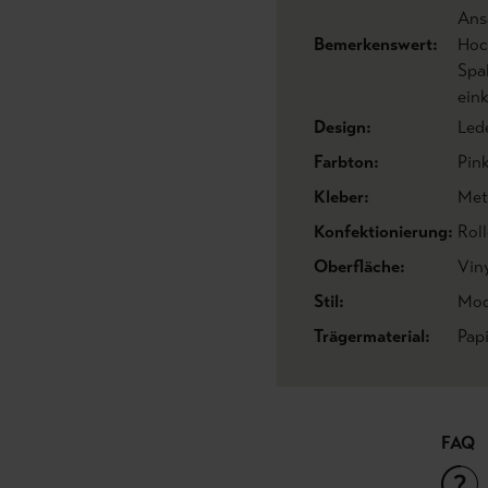
Ans
Bemerkenswert:
Hoc
Spa
eink
Design:
Led
Farbton:
Pin
Kleber:
Met
Konfektionierung:
Roll
Oberfläche:
Vin
Stil:
Mod
Trägermaterial:
Pap
FAQ