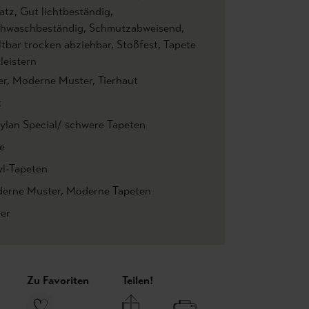
atz
, Gut lichtbeständig
,
hwaschbeständig
, Schmutzabweisend
,
ltbar trocken abziehbar
, Stoßfest
, Tapete
leistern
er
, Moderne Muster
, Tierhaut
k
ylan Special/ schwere Tapeten
e
yl-Tapeten
erne Muster
, Moderne Tapeten
ier
Zu Favoriten
Teilen!