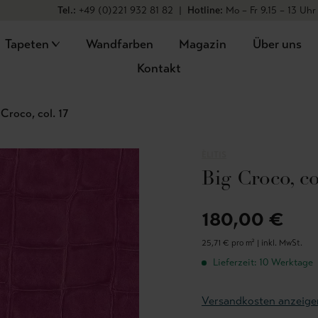
Tel.:
+49 (0)221 932 81 82
|
Hotline:
Mo – Fr 9.15 – 13 Uhr
Tapeten
Wandfarben
Magazin
Über uns
Kontakt
 Croco, col. 17
ÈLITIS
Big Croco, co
180,00 €
25,71 € pro m² |
inkl. MwSt.
Lieferzeit: 10 Werktage
Versandkosten anzeige