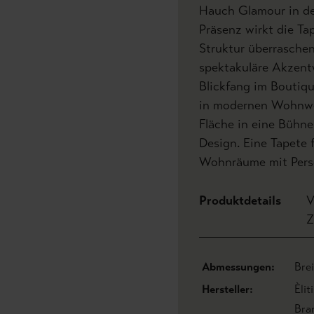
Hauch Glamour in den
Präsenz wirkt die Ta
Struktur überraschen
spektakuläre Akzentw
Blickfang im Boutiqu
in modernen Wohnwel
Fläche in eine Bühne
Design. Eine Tapete f
Wohnräume mit Persö
Produktdetails
V
Z
Abmessungen:
Bre
Hersteller:
Èlit
Bra