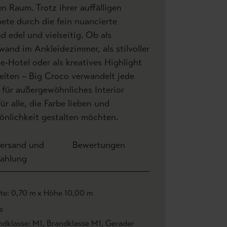
 Raum. Trotz ihrer auffälligen
pete durch die fein nuancierte
d edel und vielseitig. Ob als
and im Ankleidezimmer, als stilvoller
e-Hotel oder als kreatives Highlight
ten – Big Croco verwandelt jede
 für außergewöhnliches Interior
ür alle, die Farbe lieben und
nlichkeit gestalten möchten.
ersand und
Bewertungen
ahlung
ite: 0,70 m x Höhe 10,00 m
is
ndklasse: M1
, Brandklasse M1
, Gerader