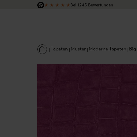
★
★
★
★
★
Bei 1245 Bewertungen
 Hauptinhalt springen
Zur Suche springen
Zur Hauptnavigation springen
Versandkostenfrei in Deutschland
Tapeten
Muster
Moderne Tapeten
Big