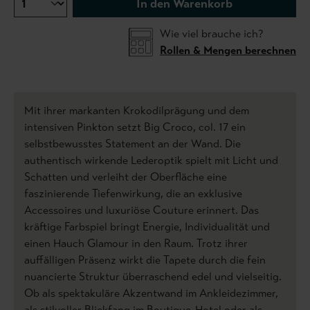
In den Warenkorb
Wie viel brauche ich?
Rollen & Mengen berechnen
Mit ihrer markanten Krokodilprägung und dem
intensiven Pinkton setzt Big Croco, col. 17 ein
selbstbewusstes Statement an der Wand. Die
authentisch wirkende Lederoptik spielt mit Licht und
Schatten und verleiht der Oberfläche eine
faszinierende Tiefenwirkung, die an exklusive
Accessoires und luxuriöse Couture erinnert. Das
kräftige Farbspiel bringt Energie, Individualität und
einen Hauch Glamour in den Raum. Trotz ihrer
auffälligen Präsenz wirkt die Tapete durch die fein
nuancierte Struktur überraschend edel und vielseitig.
Ob als spektakuläre Akzentwand im Ankleidezimmer,
als stilvoller Blickfang im Boutique-Hotel oder als