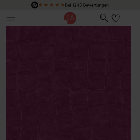
★
★
★
★
★
Bei 1245 Bewertungen
Zum Hauptinhalt springen