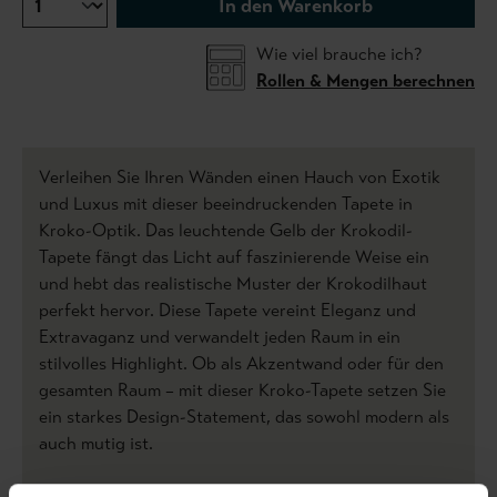
In den Warenkorb
Wie viel brauche ich?
Rollen & Mengen berechnen
Verleihen Sie Ihren Wänden einen Hauch von Exotik
und Luxus mit dieser beeindruckenden Tapete in
Kroko-Optik. Das leuchtende Gelb der Krokodil-
Tapete fängt das Licht auf faszinierende Weise ein
und hebt das realistische Muster der Krokodilhaut
perfekt hervor. Diese Tapete vereint Eleganz und
Extravaganz und verwandelt jeden Raum in ein
stilvolles Highlight. Ob als Akzentwand oder für den
gesamten Raum – mit dieser Kroko-Tapete setzen Sie
ein starkes Design-Statement, das sowohl modern als
auch mutig ist.
Produktdetails