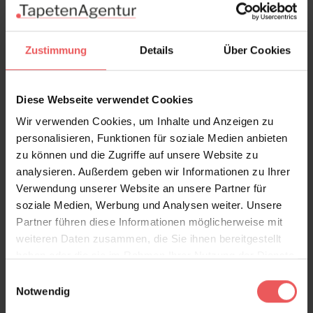
Versand & Zahlung
Zustimmung
Details
Über Cookies
Bewertungen
Diese Webseite verwendet Cookies
FAQ
Teilen!
Wir verwenden Cookies, um Inhalte und Anzeigen zu
personalisieren, Funktionen für soziale Medien anbieten
zu können und die Zugriffe auf unsere Website zu
analysieren. Außerdem geben wir Informationen zu Ihrer
Verwendung unserer Website an unsere Partner für
Sie haben Fragen zum Produkt?
soziale Medien, Werbung und Analysen weiter. Unsere
Frage stellen
Partner führen diese Informationen möglicherweise mit
weiteren Daten zusammen, die Sie ihnen bereitgestellt
+49 (0)221 932 81 82
haben oder die sie im Rahmen Ihrer Nutzung der Dienste
gesammelt haben.
Einwilligungsauswahl
Notwendig