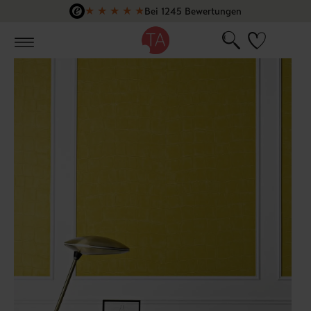
★
★
★
★
★
Bei 1245 Bewertungen
Zum Hauptinhalt springen