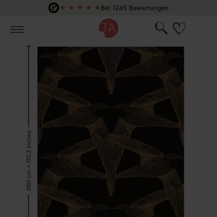
★
★
★
★
★
Bei 1245 Bewertungen
Zum Hauptinhalt springen