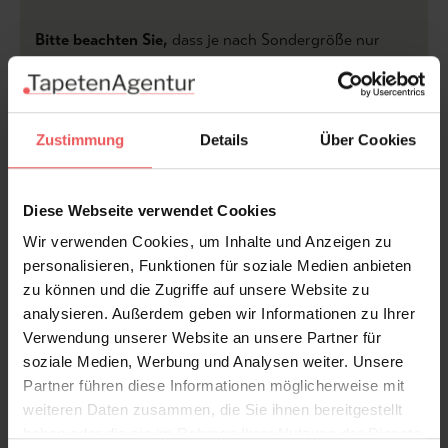
Bitte beachten Sie,
dass je nach Sondergröße nur
Ausschnitte des Motivs sein können.
Produktdetails
Zustimmung
Details
Über Cookies
Versand & Zahlung
Diese Webseite verwendet Cookies
Bewertungen
Wir verwenden Cookies, um Inhalte und Anzeigen zu
personalisieren, Funktionen für soziale Medien anbieten
zu können und die Zugriffe auf unsere Website zu
FAQ
Teilen!
analysieren. Außerdem geben wir Informationen zu Ihrer
Verwendung unserer Website an unsere Partner für
soziale Medien, Werbung und Analysen weiter. Unsere
Partner führen diese Informationen möglicherweise mit
weiteren Daten zusammen, die Sie ihnen bereitgestellt
Sie haben Fragen zum Produkt?
haben oder die sie im Rahmen Ihrer Nutzung der Dienste