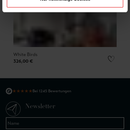
White Birds
326,00 €
★
★
★
★
★
Bei 1245 Bewertungen
Newsletter