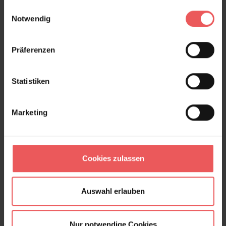
Frage stellen
gesammelt haben.
Einwilligungsauswahl
Notwendig
+49 (0)221 932 81 82
Präferenzen
Produktgalerie überspringen
Varianten
Statistiken
Marketing
Cookies zulassen
Auswahl erlauben
Nur notwendige Cookies