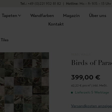
Tel.:
+49 (0)221 932 81 82
|
Hotline:
Mo – Fr 9.15 – 13 Uhr
Tapeten
Wandfarben
Magazin
Über uns
Kontakt
 Tiles
REBEL WALLS
Birds of Parad
399,00 €
42,22 € pro m² |
inkl. MwSt.
Lieferzeit: 5 Werktage
Versandkosten anzeige