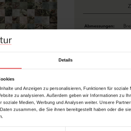
Z
Abmessungen:
Bre
Hersteller:
Reb
Design:
Tap
Druckart:
Dig
Details
Farbton:
Bra
Kleber:
Vli
Cookies
Konfektionierung:
Mot
nhalte und Anzeigen zu personalisieren, Funktionen für soziale
Stil:
Fot
Website zu analysieren. Außerdem geben wir Informationen zu I
Trägermaterial:
Vli
r soziale Medien, Werbung und Analysen weiter. Unsere Partner
 Daten zusammen, die Sie ihnen bereitgestellt haben oder die s
n.
FAQ