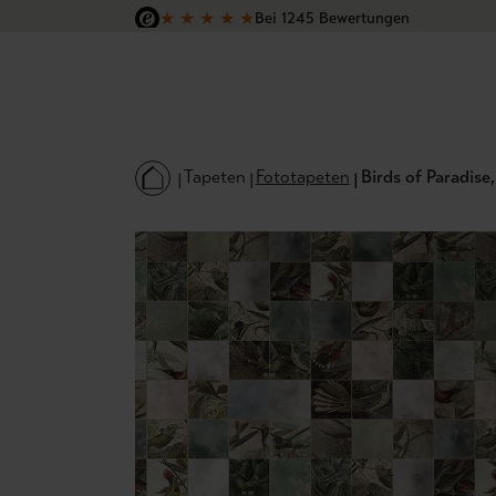
★
★
★
★
★
Bei 1245 Bewertungen
 Hauptinhalt springen
Zur Suche springen
Zur Hauptnavigation springen
Versandkostenfrei in Deutschland
Tapeten
Fototapeten
Birds of Paradise,