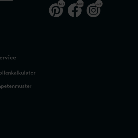
4,9 k
32,5 k
3,1 k
ervice
ollenkalkulator
apetenmuster