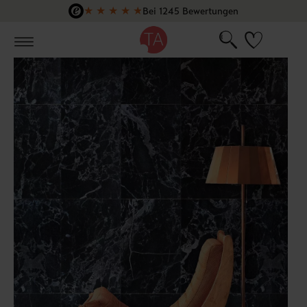
★
★
★
★
★
Bei 1245 Bewertungen
Zum Hauptinhalt springen