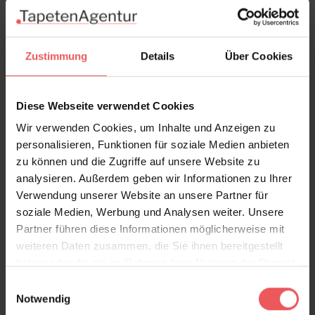
Produktdetails
Versand & Zahlung
Zustimmung
Details
Über Cookies
Bewertungen
Diese Webseite verwendet Cookies
Wir verwenden Cookies, um Inhalte und Anzeigen zu
FAQ
Teilen!
personalisieren, Funktionen für soziale Medien anbieten
zu können und die Zugriffe auf unsere Website zu
analysieren. Außerdem geben wir Informationen zu Ihrer
Verwendung unserer Website an unsere Partner für
Sie haben Fragen zum Produkt?
soziale Medien, Werbung und Analysen weiter. Unsere
Partner führen diese Informationen möglicherweise mit
Frage stellen
weiteren Daten zusammen, die Sie ihnen bereitgestellt
+49 (0)221 932 81 82
haben oder die sie im Rahmen Ihrer Nutzung der Dienste
gesammelt haben.
Einwilligungsauswahl
Notwendig