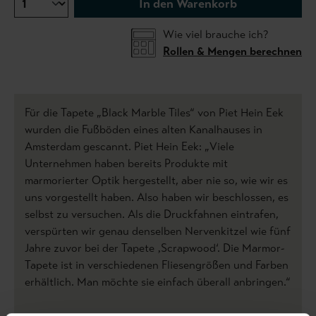
In den Warenkorb
Wie viel brauche ich?
Rollen & Mengen berechnen
Für die Tapete „Black Marble Tiles“ von Piet Hein Eek
wurden die Fußböden eines alten Kanalhauses in
Amsterdam gescannt. Piet Hein Eek: „Viele
Unternehmen haben bereits Produkte mit
marmorierter Optik hergestellt, aber nie so, wie wir es
uns vorgestellt haben. Also haben wir beschlossen, es
selbst zu versuchen. Als die Druckfahnen eintrafen,
verspürten wir genau denselben Nervenkitzel wie fünf
Jahre zuvor bei der Tapete ‚Scrapwood‘. Die Marmor-
Tapete ist in verschiedenen Fliesengrößen und Farben
erhältlich. Man möchte sie einfach überall anbringen.“