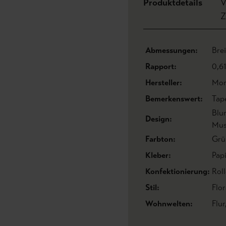
Produktdetails
V
Z
Abmessungen:
Bre
Rapport:
0,6
Hersteller:
Mor
Bemerkenswert:
Tape
Blu
Design:
Mus
Farbton:
Grü
Kleber:
Pap
Konfektionierung:
Roll
Stil:
Flo
Wohnwelten:
Flur