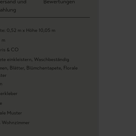
ersand und
Bewertungen
ahlung
ite: 0,52 m x Höhe 10,05 m
1 m
ris & CO
te einkleistern
, Waschbeständig
men
, Blätter
, Blümchentapete
, Florale
ter
n
ierkleber
e
rale Muster
, Wohnzimmer