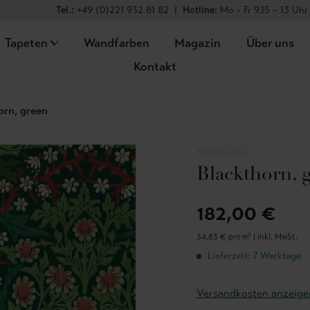
Tel.:
+49 (0)221 932 81 82
|
Hotline:
Mo – Fr 9.15 – 13 Uhr
Tapeten
Wandfarben
Magazin
Über uns
Kontakt
orn, green
MORRIS & CO
Blackthorn, 
182,00 €
34,83 € pro m² |
inkl. MwSt.
Lieferzeit: 7 Werktage
Versandkosten anzeige