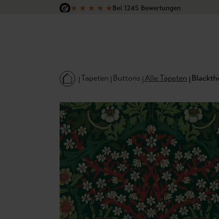
★
★
★
★
★
Bei 1245 Bewertungen
 Hauptinhalt springen
Zur Suche springen
Zur Hauptnavigation springen
Versandkostenfrei in Deutschland
Tapeten
Buttons
Alle Tapeten
Blackth