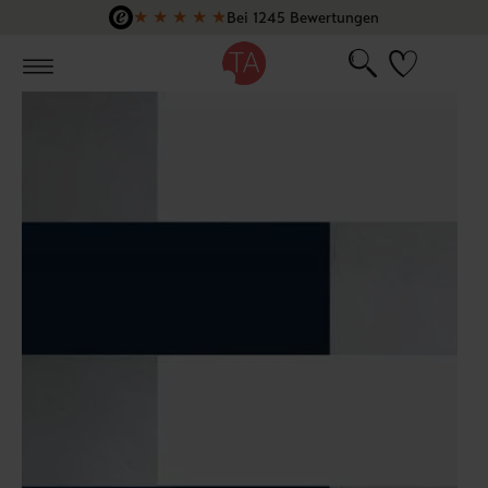
★
★
★
★
★
Bei 1245 Bewertungen
Zum Hauptinhalt springen