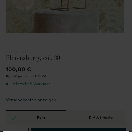
CASADECO
Bloomsburry, col. 30
100,00 €
18,77 € pro m² |
inkl. MwSt.
Lieferzeit: 5 Werktage
Versandkosten anzeigen
Rolle
DIN-A4 Muster