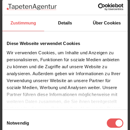
In den Warenkorb
Wie viel brauche ich?
Rollen & Mengen berechnen
Zustimmung
Details
Über Cookies
Diese Webseite verwendet Cookies
Produktdetails
Wir verwenden Cookies, um Inhalte und Anzeigen zu
personalisieren, Funktionen für soziale Medien anbieten
zu können und die Zugriffe auf unsere Website zu
Versand & Zahlung
analysieren. Außerdem geben wir Informationen zu Ihrer
Verwendung unserer Website an unsere Partner für
Bewertungen
soziale Medien, Werbung und Analysen weiter. Unsere
Partner führen diese Informationen möglicherweise mit
weiteren Daten zusammen, die Sie ihnen bereitgestellt
FAQ
Teilen!
haben oder die sie im Rahmen Ihrer Nutzung der Dienste
gesammelt haben.
Einwilligungsauswahl
Notwendig