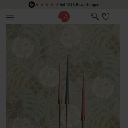
★
★
★
★
★
Bei 1245 Bewertungen
Zum Hauptinhalt springen