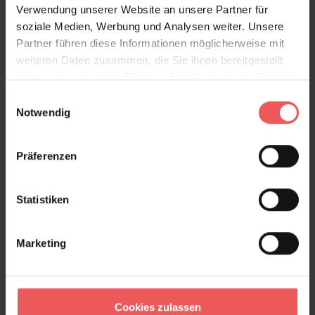
Verwendung unserer Website an unsere Partner für
soziale Medien, Werbung und Analysen weiter. Unsere
Teil der Kollektion von WE ARE ITALY
Partner führen diese Informationen möglicherweise mit
weiteren Daten zusammen, die Sie ihnen bereitgestellt
Produktdetails
haben oder die sie im Rahmen Ihrer Nutzung der Dienste
gesammelt haben.
Einwilligungsauswahl
Versand & Zahlung
Notwendig
Bewertungen
Präferenzen
FAQ
Teilen!
Statistiken
Marketing
Sie haben Fragen zum Produkt?
Frage stellen
Cookies zulassen