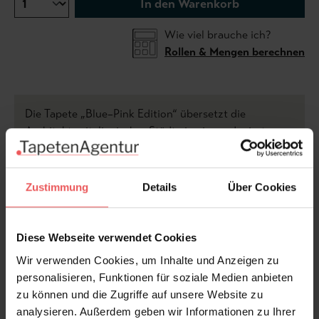
In den Warenkorb
Wie viel brauche ich?
Rollen & Mengen berechnen
Die Tapete „Blue–Pink Edition“ übersetzt die
Architektur italienischer Städte in eine reduzierte,
grafische Formsprache. Abstrakte Gebäude, Bögen
und Türme fügen sich zu einem lebendigen Muster,
das an gewachsene Stadtlandschaften erinnert.
Zustimmung
Details
Über Cookies
Die Kombination aus zartem Rosé und kühlem Blau
Diese Webseite verwendet Cookies
verleiht dem Design Leichtigkeit und Modernität,
während klare Flächen und geometrische Strukturen
Wir verwenden Cookies, um Inhalte und Anzeigen zu
für Ruhe und Ordnung sorgen. So entsteht ein
personalisieren, Funktionen für soziale Medien anbieten
vielseitiges, zeitgemäßes Wandbild mit subtiler
zu können und die Zugriffe auf unsere Website zu
architektonischer Anmutung.
analysieren. Außerdem geben wir Informationen zu Ihrer