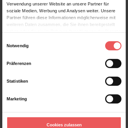
Verwendung unserer Website an unsere Partner für
soziale Medien, Werbung und Analysen weiter. Unsere
Teil der Kollektion von WE ARE ITALY
Partner führen diese Informationen möglicherweise mit
weiteren Daten zusammen, die Sie ihnen bereitgestellt
Produktdetails
haben oder die sie im Rahmen Ihrer Nutzung der Dienste
gesammelt haben.
Einwilligungsauswahl
Versand & Zahlung
Notwendig
Bewertungen
Präferenzen
FAQ
Teilen!
Statistiken
Marketing
Sie haben Fragen zum Produkt?
Frage stellen
Cookies zulassen