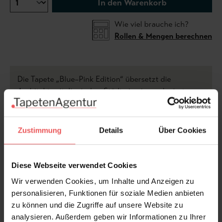
In den Warenkorb
Wie viel brauche ich?
Rollen & Mengen berechnen
Die Tapete „Blue–Pink Edition“ übersetzt die
Architektur italienischer Städte in eine reduzierte,
grafische Formsprache. Abstrakte Gebäude, Bögen
und Türme fügen sich zu einem lebendigen Muster,
das an gewachsene Stadtlandschaften erinnert.
Zustimmung
Details
Über Cookies
Die Kombination aus zartem Rosé und kühlem Blau
Diese Webseite verwendet Cookies
verleiht dem Design Leichtigkeit und Modernität,
während klare Flächen und geometrische Strukturen
Wir verwenden Cookies, um Inhalte und Anzeigen zu
für Ruhe und Ordnung sorgen. So entsteht ein
personalisieren, Funktionen für soziale Medien anbieten
vielseitiges, zeitgemäßes Wandbild mit subtiler
zu können und die Zugriffe auf unsere Website zu
architektonischer Anmutung.
analysieren. Außerdem geben wir Informationen zu Ihrer