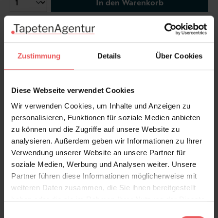
In den Warenkorb
Wie viel brauche ich?
Rollen & Mengen berechnen
Zustimmung
Details
Über Cookies
Diese Webseite verwendet Cookies
...mehr über Edition | Designer's
Wir verwenden Cookies, um Inhalte und Anzeigen zu
personalisieren, Funktionen für soziale Medien anbieten
Produktdetails
zu können und die Zugriffe auf unsere Website zu
analysieren. Außerdem geben wir Informationen zu Ihrer
Versand & Zahlung
Verwendung unserer Website an unsere Partner für
soziale Medien, Werbung und Analysen weiter. Unsere
Bewertungen
Partner führen diese Informationen möglicherweise mit
weiteren Daten zusammen, die Sie ihnen bereitgestellt
haben oder die sie im Rahmen Ihrer Nutzung der Dienste
FAQ
Teilen!
gesammelt haben.
Einwilligungsauswahl