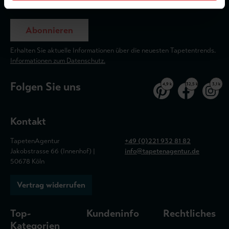
Abonnieren
Erhalten Sie aktuelle Informationen über die neuesten Tapetentrends.
Informationen zum Datenschutz.
Folgen Sie uns
4,9 k
32,5 k
3,1 k
Kontakt
TapetenAgentur
+49 (0)221 932 81 82
Jakobstrasse 66 (Innenhof) |
info@tapetenagentur.de
50678 Köln
Vertrag widerrufen
Top-
Kundeninfo
Rechtliches
Kategorien