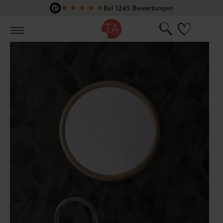
★
★
★
★
★
Bei 1245 Bewertungen
Zum Hauptinhalt springen