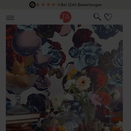
★
★
★
★
★
Bei 1245 Bewertungen
Zum Hauptinhalt springen