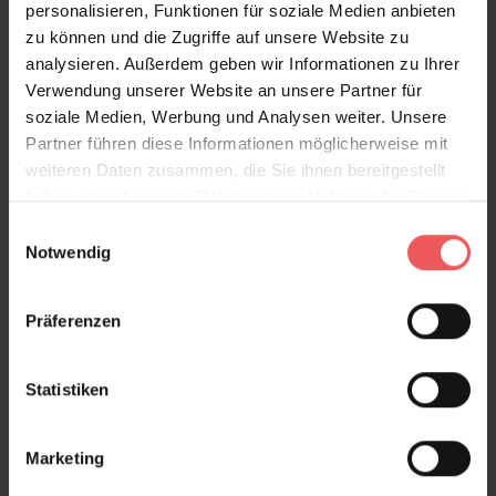
sondern schafft auch eine einladende Atmosphäre in
personalisieren, Funktionen für soziale Medien anbieten
jedem Raum. Perfekt für gemütliche Wohnzimmer,
zu können und die Zugriffe auf unsere Website zu
elegante Schlafzimmer oder einladende Flure, verleiht
analysieren. Außerdem geben wir Informationen zu Ihrer
sie jedem Raum einen Hauch von nostalgischer
Verwendung unserer Website an unsere Partner für
Schönheit und zeitloser Eleganz. Tauchen Sie ein in
soziale Medien, Werbung und Analysen weiter. Unsere
die verträumte Welt vergangener Zeiten und
Partner führen diese Informationen möglicherweise mit
verwandeln Sie Ihre Räume mit der Boudoir-Tapete
weiteren Daten zusammen, die Sie ihnen bereitgestellt
von Lisa Bengtsson in wahre Wohlfühloasen.
haben oder die sie im Rahmen Ihrer Nutzung der Dienste
gesammelt haben.
Einwilligungsauswahl
Notwendig
Produktdetails
Versand & Zahlung
Präferenzen
Bewertungen
Statistiken
FAQ
Teilen!
Marketing