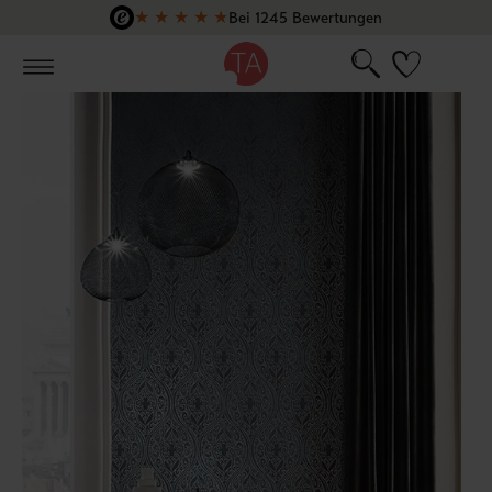
★
★
★
★
★
Bei 1245 Bewertungen
Zum Hauptinhalt springen