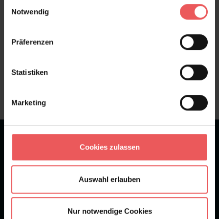
FAQ
Teilen!
Einwilligungsauswahl
Notwendig
Präferenzen
Sie haben Fragen zum Produkt?
Statistiken
Frage stellen
+49 (0)221 932 81 82
Marketing
★
★
★
★
★
Bei 1245 Bewertungen
Cookies zulassen
Newsletter
Auswahl erlauben
Nur notwendige Cookies