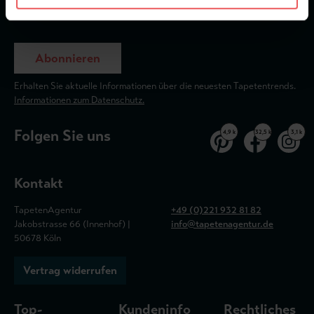
Abonnieren
Erhalten Sie aktuelle Informationen über die neuesten Tapetentrends.
Informationen zum Datenschutz.
Folgen Sie uns
4,9 k
32,5 k
3,1 k
Kontakt
TapetenAgentur
+49 (0)221 932 81 82
Jakobstrasse 66 (Innenhof) |
info@tapetenagentur.de
50678 Köln
Vertrag widerrufen
Top-
Kundeninfo
Rechtliches