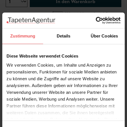
In den Warenkorb
Wie viel brauche ich?
Rollen & Mengen berechnen
Zustimmung
Details
Über Cookies
...mehr aus der Kollektion |
Diese Webseite verwendet Cookies
"Shabby Chic"...
Wir verwenden Cookies, um Inhalte und Anzeigen zu
personalisieren, Funktionen für soziale Medien anbieten
Produktdetails
zu können und die Zugriffe auf unsere Website zu
analysieren. Außerdem geben wir Informationen zu Ihrer
Verwendung unserer Website an unsere Partner für
Versand & Zahlung
soziale Medien, Werbung und Analysen weiter. Unsere
Partner führen diese Informationen möglicherweise mit
Bewertungen
weiteren Daten zusammen, die Sie ihnen bereitgestellt
haben oder die sie im Rahmen Ihrer Nutzung der Dienste
gesammelt haben.