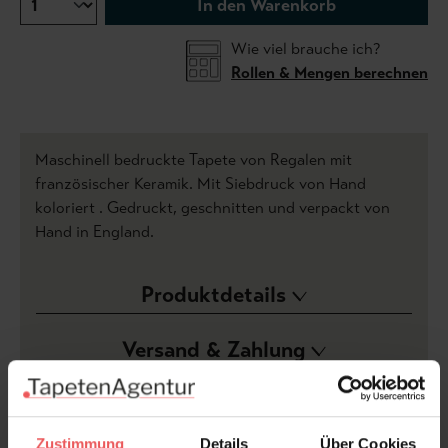
In den Warenkorb
Wie viel brauche ich?
Rollen & Mengen berechnen
Maschinell bedruckte Tapete von Regalen mit
französischer Keramik. Mit Siebdruck von Hand
koloriert . Gedruckt, geschnitten und verpackt von
Hand in England.
Produktdetails
Versand & Zahlung
Bewertungen
Zustimmung
Details
Über Cookies