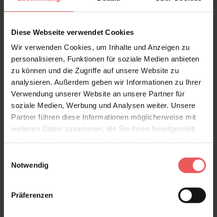
FAQ
Teilen!
Diese Webseite verwendet Cookies
Wir verwenden Cookies, um Inhalte und Anzeigen zu
personalisieren, Funktionen für soziale Medien anbieten
Sie haben Fragen zum Produkt?
zu können und die Zugriffe auf unsere Website zu
Frage stellen
analysieren. Außerdem geben wir Informationen zu Ihrer
Verwendung unserer Website an unsere Partner für
+49 (0)221 932 81 82
soziale Medien, Werbung und Analysen weiter. Unsere
Partner führen diese Informationen möglicherweise mit
weiteren Daten zusammen, die Sie ihnen bereitgestellt
haben oder die sie im Rahmen Ihrer Nutzung der Dienste
Produktgalerie überspringen
Varianten
gesammelt haben.
Einwilligungsauswahl
Notwendig
Präferenzen