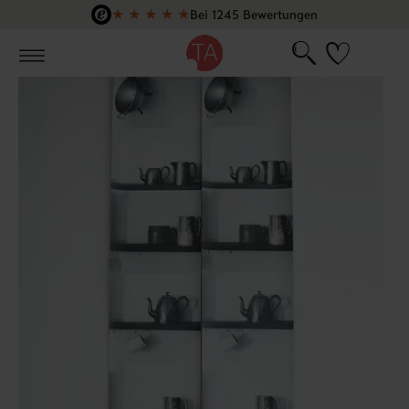
★
★
★
★
★
Bei 1245 Bewertungen
Zum Hauptinhalt springen