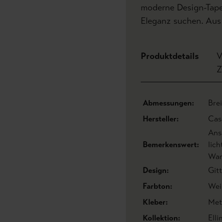
moderne Design-Tapet
Eleganz suchen. Aus
Produktdetails
V
Z
Abmessungen:
Bre
Hersteller:
Cas
Ans
Bemerkenswert:
lic
Wan
Design:
Gitt
Farbton:
Wei
Kleber:
Met
Kollektion:
Elli