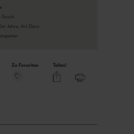
e
t-Touch
0er Jahre
, Art Deco
estapeten
Zu Favoriten
Teilen!