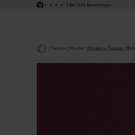
★
★
★
★
★
Bei 1245 Bewertungen
 Hauptinhalt springen
Zur Suche springen
Zur Hauptnavigation springen
Versandkostenfrei in Deutschland
Tapeten
Muster
Moderne Tapeten
Brit