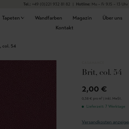
Tel.:
+49 (0)221 932 81 82
|
Hotline:
Mo – Fr 9.15 – 13 Uhr
Tapeten
Wandfarben
Magazin
Über uns
Kontakt
, col. 54
CASAMANCE
Brit, col. 54
2,00 €
0,38 € pro m² |
inkl. MwSt.
Lieferzeit: 7 Werktage
Versandkosten anzeige