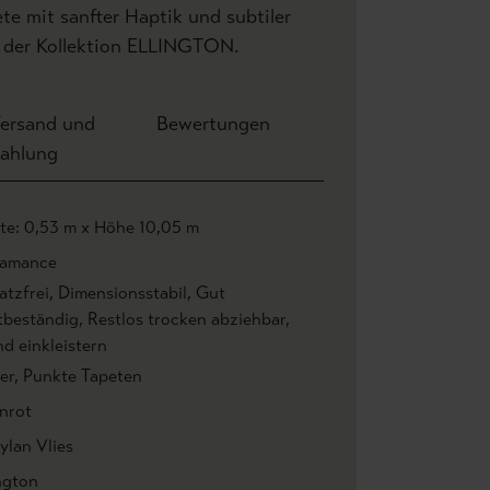
e mit sanfter Haptik und subtiler
 der Kollektion ELLINGTON.
ersand und
Bewertungen
ahlung
ite: 0,53 m x Höhe 10,05 m
amance
atzfrei
, Dimensionsstabil
, Gut
htbeständig
, Restlos trocken abziehbar
,
d einkleistern
er
, Punkte Tapeten
nrot
ylan Vlies
ngton