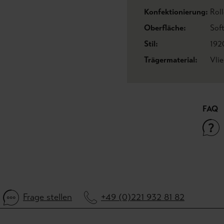
Konfektionierung:
Roll
Oberfläche:
Sof
Stil:
192
Trägermaterial:
Vli
FAQ
Frage stellen
+49 (0)221 932 81 82