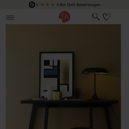
★
★
★
★
★
Bei 1245 Bewertungen
Zum Hauptinhalt springen